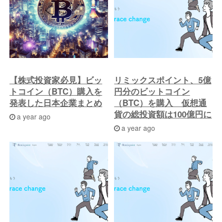
投
稿
へ
【株式投資家必見】ビッ
リミックスポイント、5億
トコイン（BTC）購入を
円分のビットコイン
発表した日本企業まとめ
（BTC）を購入 仮想通
貨の総投資額は100億円に
a year ago
a year ago