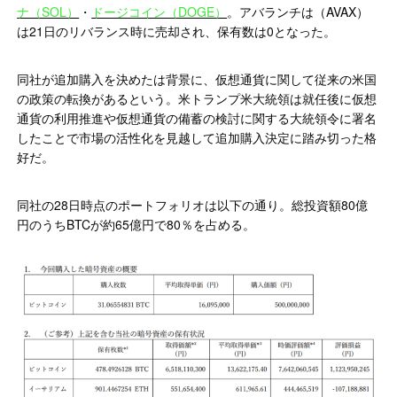
ナ（SOL）
・
ドージコイン（DOGE）
。アバランチは（AVAX）
は21日のリバランス時に売却され、保有数は0となった。
同社が追加購入を決めたは背景に、仮想通貨に関して従来の米国
の政策の転換があるという。米トランプ米大統領は就任後に仮想
通貨の利用推進や仮想通貨の備蓄の検討に関する大統領令に署名
したことで市場の活性化を見越して追加購入決定に踏み切った格
好だ。
同社の28日時点のポートフォリオは以下の通り。総投資額80億
円のうちBTCが約65億円で80％を占める。