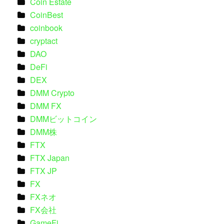
Coin Estate
CoinBest
coinbook
cryptact
DAO
DeFi
DEX
DMM Crypto
DMM FX
DMMビットコイン
DMM株
FTX
FTX Japan
FTX JP
FX
FXネオ
FX会社
GameFi