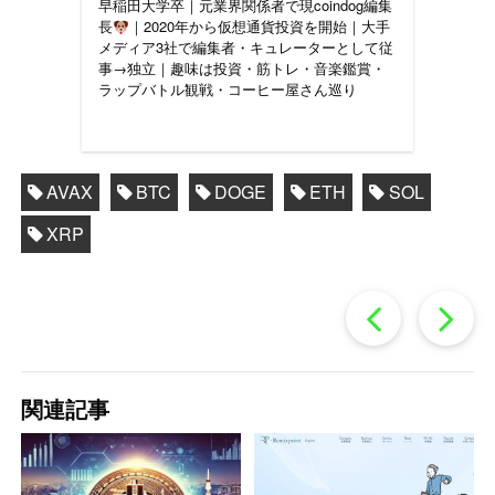
早稲田大学卒｜元業界関係者で現coindog編集
長
｜2020年から仮想通貨投資を開始｜大手
メディア3社で編集者・キュレーターとして従
事→独立｜趣味は投資・筋トレ・音楽鑑賞・
ラップバトル観戦・コーヒー屋さん巡り
AVAX
BTC
DOGE
ETH
SOL
XRP
過
去
関連記事
の