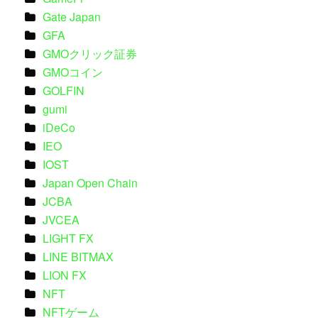
Gate Japan
GFA
GMOクリック証券
GMOコイン
GOLFIN
gumi
iDeCo
IEO
IOST
Japan Open Chain
JCBA
JVCEA
LIGHT FX
LINE BITMAX
LION FX
NFT
NFTゲーム