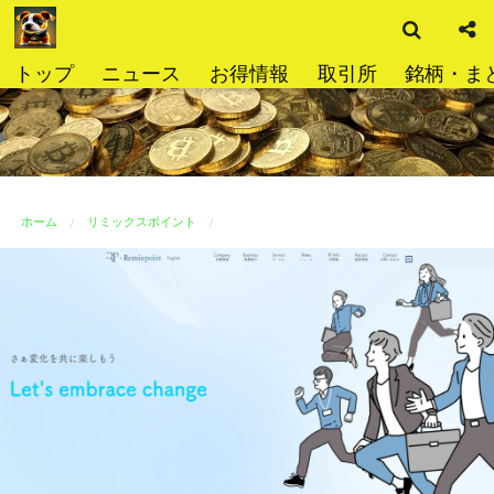
検
コ
索
ン
テ
トップ
ニュース
お得情報
取引所
銘柄・ま
ン
ツ
へ
ス
キ
ッ
ホーム
リミックスポイント
プ