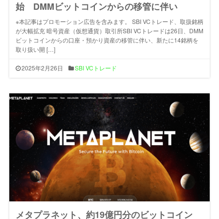
始 DMMビットコインからの移管に伴い
※本記事はプロモーション広告を含みます。 SBI VCトレード、取扱銘柄
が大幅拡充 暗号資産（仮想通貨）取引所SBI VCトレードは26日、DMM
ビットコインからの口座・預かり資産の移管に伴い、新たに14銘柄を
取り扱い開 […]
2025年2月26日
SBI VCトレード
メタプラネット、約19億円分のビットコイン