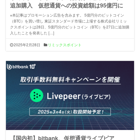
追加購入 仮想通貨への投資総額は95億円に
※本記事はプロモーション広告を含みます。 5億円分のビットコイン
（BTC）を買い増し 東証スタンダード市場に上場する株式会社リミッ
クスポイントは28日、5億円分のビットコイン（BTC）を27日に追加購
入したことを発表した […]
2025年2月28日
リミックスポイント
【国内初】bitbank、仮想通貨ライブピア