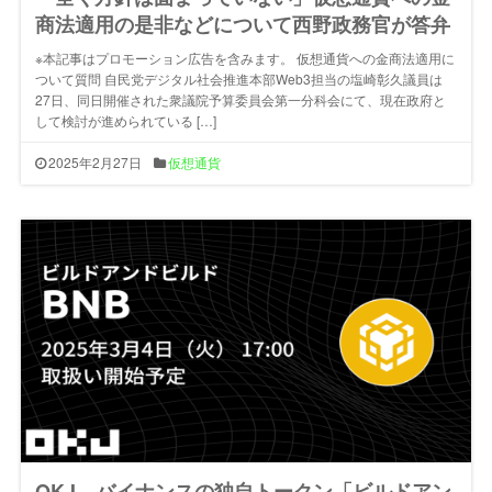
商法適用の是非などについて西野政務官が答弁
※本記事はプロモーション広告を含みます。 仮想通貨への金商法適用に
ついて質問 自民党デジタル社会推進本部Web3担当の塩崎彰久議員は
27日、同日開催された衆議院予算委員会第一分科会にて、現在政府と
して検討が進められている […]
2025年2月27日
仮想通貨
OKJ、バイナンスの独自トークン「ビルドアン