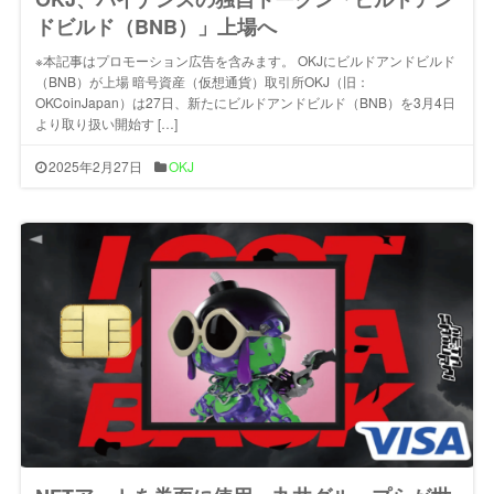
ドビルド（BNB）」上場へ
※本記事はプロモーション広告を含みます。 OKJにビルドアンドビルド
（BNB）が上場 暗号資産（仮想通貨）取引所OKJ（旧：
OKCoinJapan）は27日、新たにビルドアンドビルド（BNB）を3月4日
より取り扱い開始す […]
2025年2月27日
OKJ