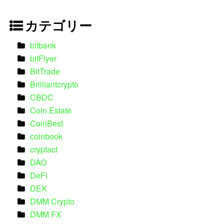
カテゴリー
bitbank
bitFlyer
BitTrade
Brilliantcrypto
CBDC
Coin Estate
CoinBest
coinbook
cryptact
DAO
DeFi
DEX
DMM Crypto
DMM FX