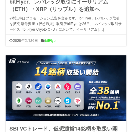
bitFlyer、レバレッジ取引にイーサリアム
（ETH）・XRP（リップル）を追加へ
※本記事はプロモーション広告を含みます。 bitFlyer、レバレッジ取引
を拡充 暗号資産（仮想通貨）取引所bitFlyerは26日、レバレッジ取引サ
ービス「bitFlyer Crypto CFD」において、イーサリアム […]
2025年2月26日
bitFlyer
SBI VCトレード、仮想通貨14銘柄を取扱い開