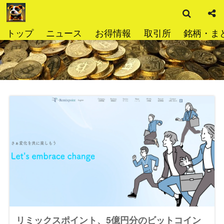
検
コ
索
ン
テ
トップ
ニュース
お得情報
取引所
銘柄・ま
ン
ツ
へ
ス
キ
ッ
プ
リミックスポイント、5億円分のビットコイン