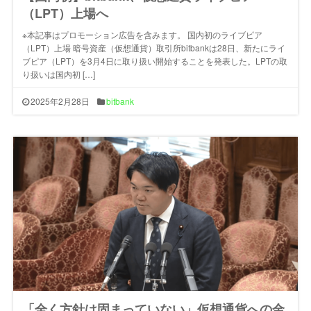
（LPT）上場へ
※本記事はプロモーション広告を含みます。 国内初のライブピア
（LPT）上場 暗号資産（仮想通貨）取引所bitbankは28日、新たにライ
ブピア（LPT）を3月4日に取り扱い開始することを発表した。LPTの取
り扱いは国内初 […]
2025年2月28日
bitbank
「全く方針は固まっていない」仮想通貨への金