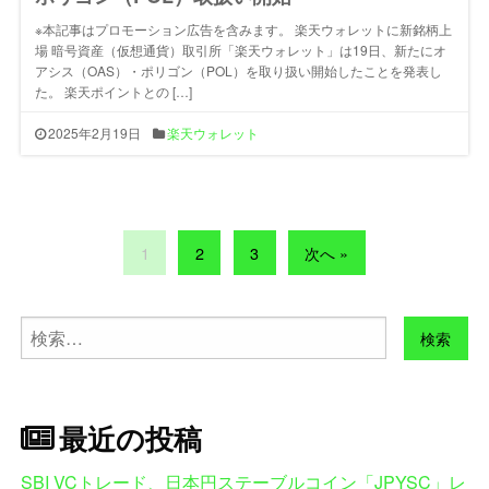
※本記事はプロモーション広告を含みます。 楽天ウォレットに新銘柄上
場 暗号資産（仮想通貨）取引所「楽天ウォレット」は19日、新たにオ
アシス（OAS）・ポリゴン（POL）を取り扱い開始したことを発表し
た。 楽天ポイントとの […]
2025年2月19日
楽天ウォレット
1
2
3
次へ »
検
索:
最近の投稿
SBI VCトレード、日本円ステーブルコイン「JPYSC」レ