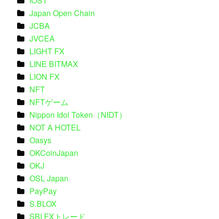
IOST
Japan Open Chain
JCBA
JVCEA
LIGHT FX
LINE BITMAX
LION FX
NFT
NFTゲーム
Nippon Idol Token（NIDT）
NOT A HOTEL
Oasys
OKCoinJapan
OKJ
OSL Japan
PayPay
S.BLOX
SBI FXトレード