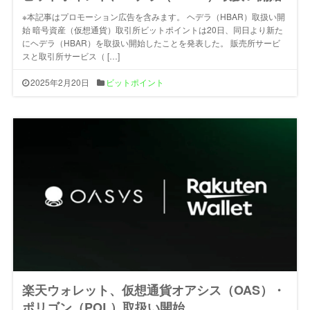
※本記事はプロモーション広告を含みます。 ヘデラ（HBAR）取扱い開
始 暗号資産（仮想通貨）取引所ビットポイントは20日、同日より新た
にヘデラ（HBAR）を取扱い開始したことを発表した。 販売所サービ
スと取引所サービス（ […]
2025年2月20日
ビットポイント
楽天ウォレット、仮想通貨オアシス（OAS）・
ポリゴン（POL）取扱い開始