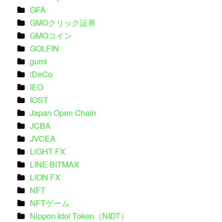
GFA
GMOクリック証券
GMOコイン
GOLFIN
gumi
iDeCo
IEO
IOST
Japan Open Chain
JCBA
JVCEA
LIGHT FX
LINE BITMAX
LION FX
NFT
NFTゲーム
Nippon Idol Token（NIDT）