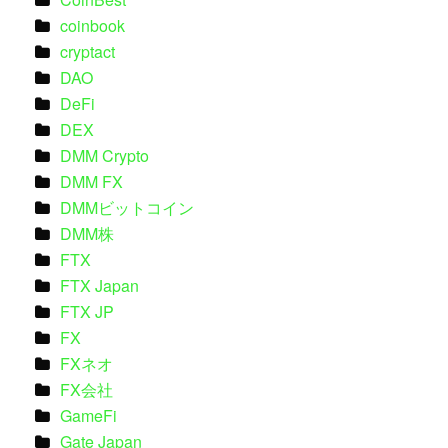
coinbook
cryptact
DAO
DeFi
DEX
DMM Crypto
DMM FX
DMMビットコイン
DMM株
FTX
FTX Japan
FTX JP
FX
FXネオ
FX会社
GameFi
Gate Japan