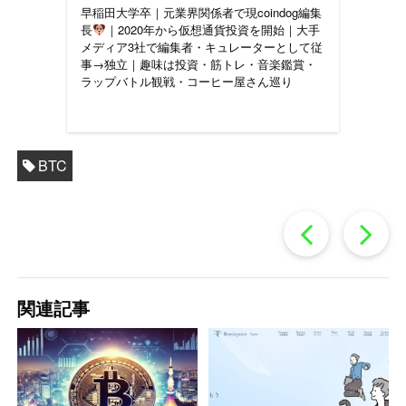
早稲田大学卒｜元業界関係者で現coindog編集
長
｜2020年から仮想通貨投資を開始｜大手
メディア3社で編集者・キュレーターとして従
事→独立｜趣味は投資・筋トレ・音楽鑑賞・
ラップバトル観戦・コーヒー屋さん巡り
BTC
過
去
関連記事
の
投