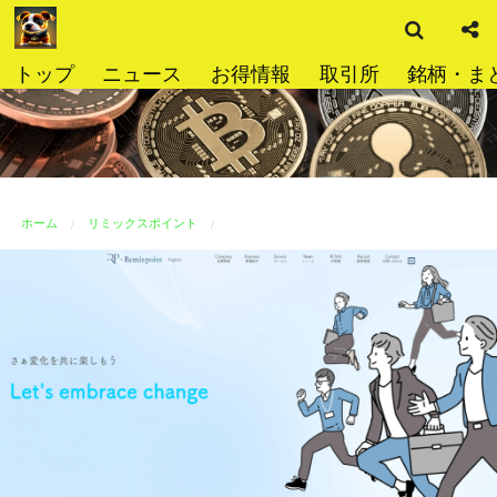
検
コ
索
ン
テ
トップ
ニュース
お得情報
取引所
銘柄・ま
ン
ツ
へ
ス
キ
ッ
ホーム
リミックスポイント
プ