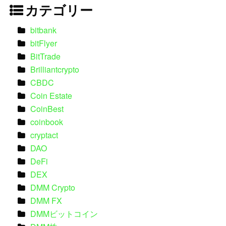
カテゴリー
bitbank
bitFlyer
BitTrade
Brilliantcrypto
CBDC
Coin Estate
CoinBest
coinbook
cryptact
DAO
DeFi
DEX
DMM Crypto
DMM FX
DMMビットコイン