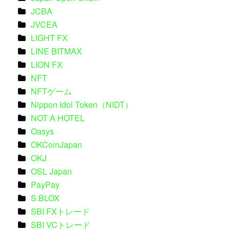
JCBA
JVCEA
LIGHT FX
LINE BITMAX
LION FX
NFT
NFTゲーム
Nippon Idol Token（NIDT）
NOT A HOTEL
Oasys
OKCoinJapan
OKJ
OSL Japan
PayPay
S.BLOX
SBI FXトレード
SBI VCトレード