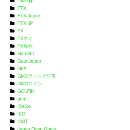
DMM株
FTX
FTX Japan
FTX JP
FX
FXネオ
FX会社
GameFi
Gate Japan
GFA
GMOクリック証券
GMOコイン
GOLFIN
gumi
iDeCo
IEO
IOST
Japan Open Chain