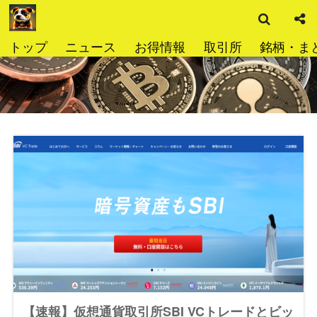
検
コ
索
ン
テ
トップ
ニュース
お得情報
取引所
銘柄・ま
ン
ツ
へ
ス
キ
ッ
プ
【速報】仮想通貨取引所SBI VCトレードとビッ