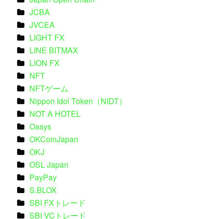
JCBA
JVCEA
LIGHT FX
LINE BITMAX
LION FX
NFT
NFTゲーム
Nippon Idol Token（NIDT）
NOT A HOTEL
Oasys
OKCoinJapan
OKJ
OSL Japan
PayPay
S.BLOX
SBI FXトレード
SBI VCトレード