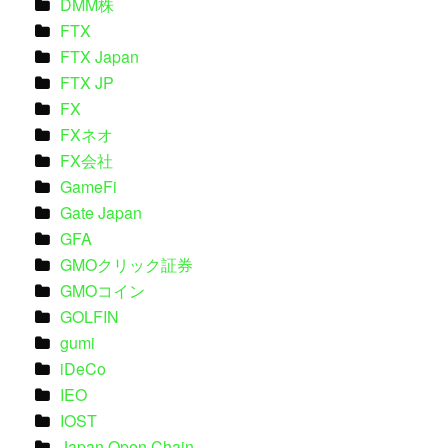
DMM株
FTX
FTX Japan
FTX JP
FX
FXネオ
FX会社
GameFi
Gate Japan
GFA
GMOクリック証券
GMOコイン
GOLFIN
gumi
iDeCo
IEO
IOST
Japan Open Chain