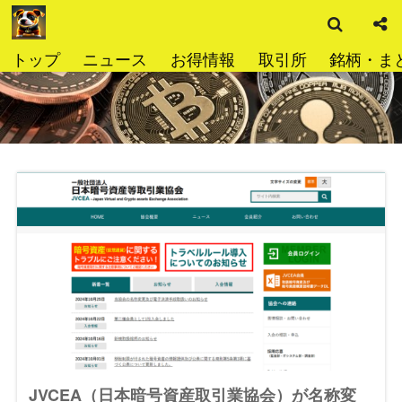
検
コ
索
ン
テ
トップ
ニュース
お得情報
取引所
銘柄・ま
ン
ツ
へ
ス
キ
ッ
プ
JVCEA（日本暗号資産取引業協会）が名称変