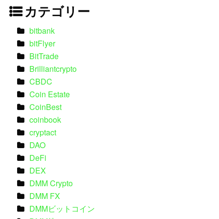
カテゴリー
bitbank
bitFlyer
BitTrade
Brilliantcrypto
CBDC
Coin Estate
CoinBest
coinbook
cryptact
DAO
DeFi
DEX
DMM Crypto
DMM FX
DMMビットコイン