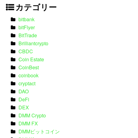
カテゴリー
bitbank
bitFlyer
BitTrade
Brilliantcrypto
CBDC
Coin Estate
CoinBest
coinbook
cryptact
DAO
DeFi
DEX
DMM Crypto
DMM FX
DMMビットコイン