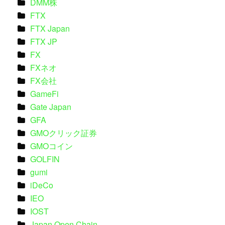
DMM株
FTX
FTX Japan
FTX JP
FX
FXネオ
FX会社
GameFi
Gate Japan
GFA
GMOクリック証券
GMOコイン
GOLFIN
gumi
iDeCo
IEO
IOST
Japan Open Chain