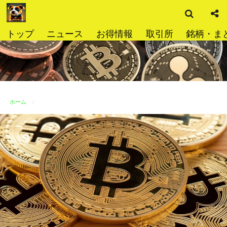
検
コ
索
ン
テ
トップ
ニュース
お得情報
取引所
銘柄・ま
ン
ツ
へ
ス
キ
ッ
ホーム
プ