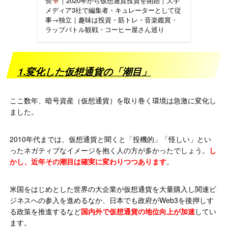
長
｜2020年から仮想通貨投資を開始｜大手
メディア3社で編集者・キュレーターとして従
事→独立｜趣味は投資・筋トレ・音楽鑑賞・
ラップバトル観戦・コーヒー屋さん巡り
1.変化した仮想通貨の「潮目」
ここ数年、暗号資産（仮想通貨）を取り巻く環境は急激に変化し
ました。
2010年代までは、仮想通貨と聞くと「投機的」「怪しい」とい
ったネガティブなイメージを抱く人の方が多かったでしょう。
し
かし、近年その潮目は確実に変わりつつあります
。
米国をはじめとした世界の大企業が仮想通貨を大量購入し関連ビ
ジネスへの参入を進めるなか、日本でも政府がWeb3を後押しす
る政策を推進するなど
国内外で仮想通貨の地位向上が加速
してい
ます。