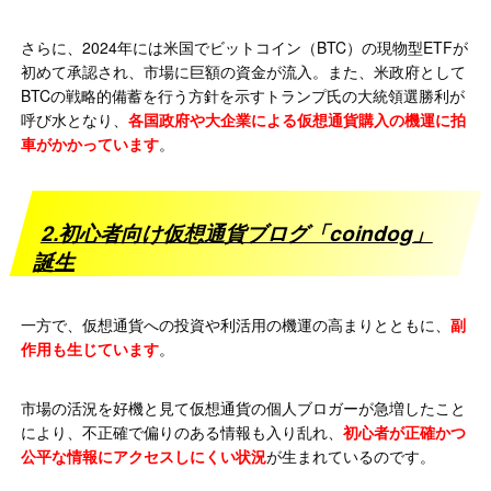
さらに、2024年には米国でビットコイン（BTC）の現物型ETFが
初めて承認され、市場に巨額の資金が流入。また、米政府として
BTCの戦略的備蓄を行う方針を示すトランプ氏の大統領選勝利が
呼び水となり、
各国政府や大企業による仮想通貨購入の機運に拍
車がかかっています
。
2.初心者向け仮想通貨ブログ「coindog」
誕生
一方で、仮想通貨への投資や利活用の機運の高まりとともに、
副
作用も生じています
。
市場の活況を好機と見て仮想通貨の個人ブロガーが急増したこと
により、不正確で偏りのある情報も入り乱れ、
初心者が正確かつ
公平な情報にアクセスしにくい状況
が生まれているのです。