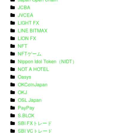
JCBA
JVCEA
LIGHT FX
LINE BITMAX
LION FX
NFT
NFTゲーム
Nippon Idol Token（NIDT）
NOT A HOTEL
Oasys
OKCoinJapan
OKJ
OSL Japan
PayPay
S.BLOX
SBI FXトレード
SBI VCトレード