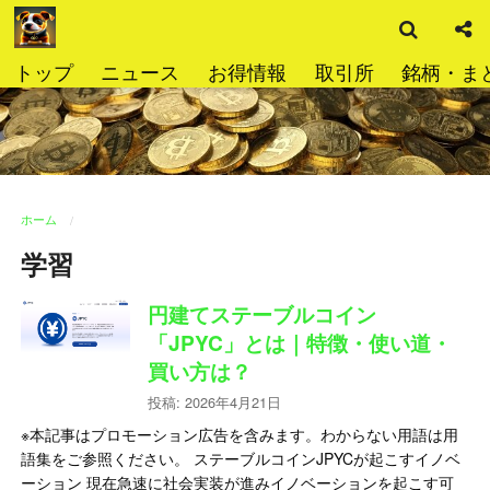
検
コ
索
ン
テ
トップ
ニュース
お得情報
取引所
銘柄・ま
ン
ツ
へ
ス
キ
ッ
ホーム
プ
学習
円建てステーブルコイン
「JPYC」とは｜特徴・使い道・
買い方は？
投稿: 2026年4月21日
※本記事はプロモーション広告を含みます。わからない用語は用
語集をご参照ください。 ステーブルコインJPYCが起こすイノベ
ーション 現在急速に社会実装が進みイノベーションを起こす可