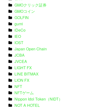
GMOクリック証券
GMOコイン
GOLFIN
gumi
iDeCo
IEO
IOST
Japan Open Chain
JCBA
JVCEA
LIGHT FX
LINE BITMAX
LION FX
NFT
NFTゲーム
Nippon Idol Token（NIDT）
NOT A HOTEL