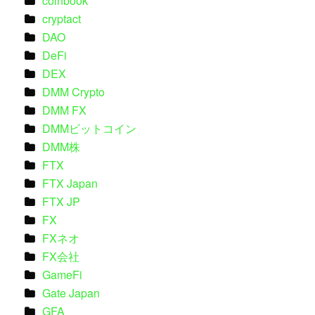
coinbook
cryptact
DAO
DeFi
DEX
DMM Crypto
DMM FX
DMMビットコイン
DMM株
FTX
FTX Japan
FTX JP
FX
FXネオ
FX会社
GameFi
Gate Japan
GFA