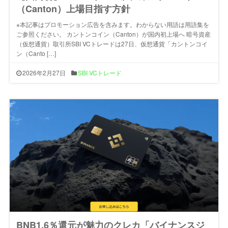
（Canton）上場目指す方針
※本記事はプロモーション広告を含みます。わからない用語は用語集を
ご参照ください。 カントンコイン（Canton）が国内初上場へ 暗号資産
（仮想通貨）取引所SBI VCトレードは27日、仮想通貨「カントンコイ
ン（Canto […]
2026年2月27日
SBI VCトレード
BNB1.6％還元が魅力のクレカ「バイナンスジ