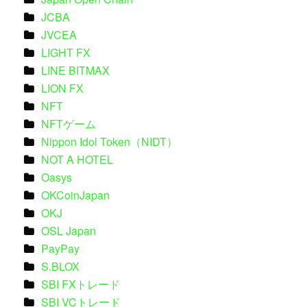
JCBA
JVCEA
LIGHT FX
LINE BITMAX
LION FX
NFT
NFTゲーム
Nippon Idol Token（NIDT）
NOT A HOTEL
Oasys
OKCoinJapan
OKJ
OSL Japan
PayPay
S.BLOX
SBI FXトレード
SBI VCトレード