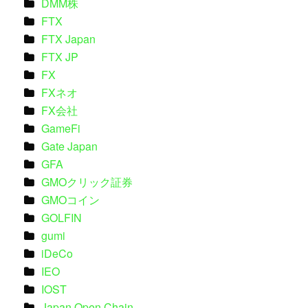
DMM株
FTX
FTX Japan
FTX JP
FX
FXネオ
FX会社
GameFi
Gate Japan
GFA
GMOクリック証券
GMOコイン
GOLFIN
gumi
iDeCo
IEO
IOST
Japan Open Chain