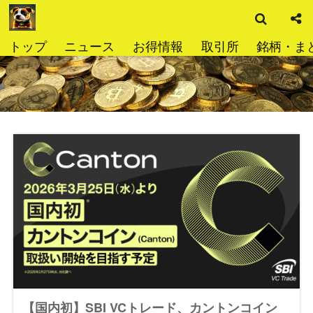
検
コ
索
ン
テ
トップ
ニュース
お得情報
取引所
銘柄・ま
ン
ツ
へ
ス
キ
ッ
プ
【国内初】SBI VCトレード、カントンコイン