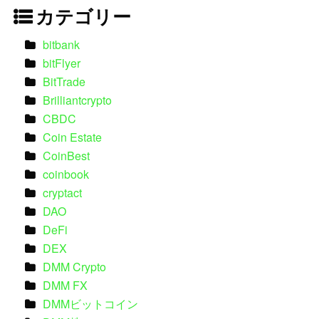
カテゴリー
bitbank
bitFlyer
BitTrade
Brilliantcrypto
CBDC
Coin Estate
CoinBest
coinbook
cryptact
DAO
DeFi
DEX
DMM Crypto
DMM FX
DMMビットコイン