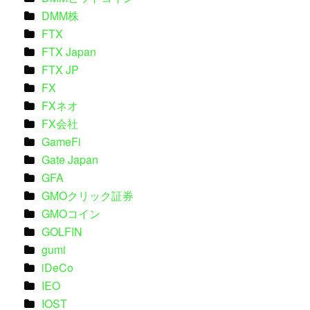
DMM株
FTX
FTX Japan
FTX JP
FX
FXネオ
FX会社
GameFi
Gate Japan
GFA
GMOクリック証券
GMOコイン
GOLFIN
gumi
iDeCo
IEO
IOST