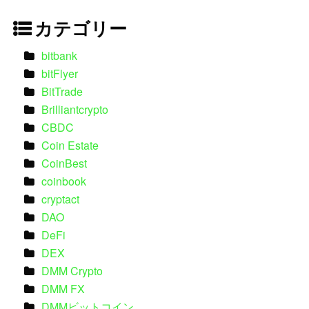
カテゴリー
bitbank
bitFlyer
BitTrade
Brilliantcrypto
CBDC
Coin Estate
CoinBest
coinbook
cryptact
DAO
DeFi
DEX
DMM Crypto
DMM FX
DMMビットコイン