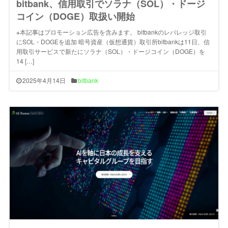
bitbank、信用取引でソラナ（SOL）・ドージ
コイン（DOGE）取扱い開始
※本記事はプロモーション広告を含みます。 bitbankのレバレッジ取引
にSOL・DOGEを追加 暗号資産（仮想通貨）取引所bitbankは11日、信
用取引サービスで新たにソラナ（SOL）・ドージコイン（DOGE）を
14 […]
2025年4月14日
bitbank