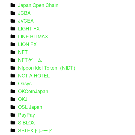
Japan Open Chain
JCBA
JVCEA
LIGHT FX
LINE BITMAX
LION FX
NFT
NFTゲーム
Nippon Idol Token（NIDT）
NOT A HOTEL
Oasys
OKCoinJapan
OKJ
OSL Japan
PayPay
S.BLOX
SBI FXトレード