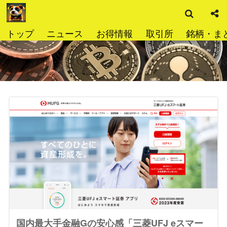
検
コ
索
ン
テ
トップ
ニュース
お得情報
取引所
銘柄・ま
ン
ツ
へ
ス
キ
ッ
プ
国内最大手金融Gの安心感「三菱UFJ eスマー