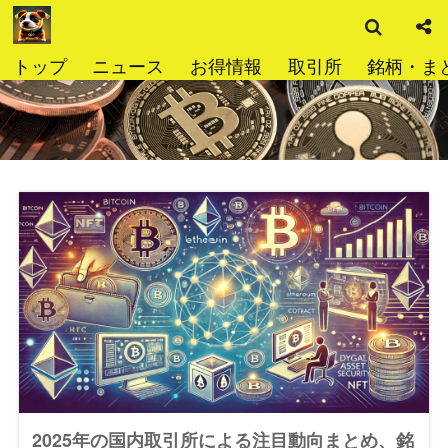
検
コ
索
ン
テ
トップ
ニュース
お得情報
取引所
銘柄・ま
ン
ツ
へ
ス
キ
ッ
プ
2025年の国内取引所による注目動向まとめ、銘