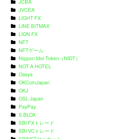
JCBA
JVCEA
LIGHT FX
LINE BITMAX
LION FX
NFT
NFTゲーム
Nippon Idol Token（NIDT）
NOT A HOTEL
Oasys
OKCoinJapan
OKJ
OSL Japan
PayPay
S.BLOX
SBI FXトレード
SBI VCトレード
SBINFTマーケット