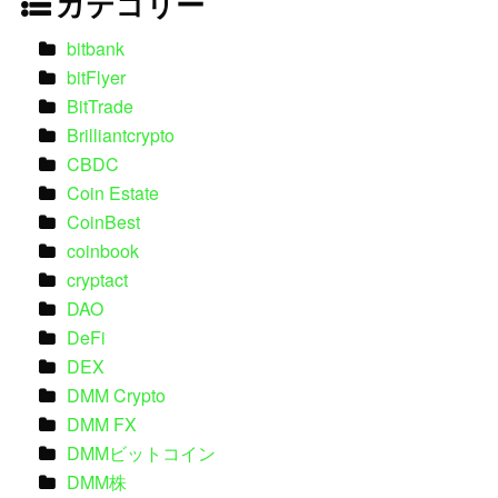
カテゴリー
bitbank
bitFlyer
BitTrade
Brilliantcrypto
CBDC
Coin Estate
CoinBest
coinbook
cryptact
DAO
DeFi
DEX
DMM Crypto
DMM FX
DMMビットコイン
DMM株