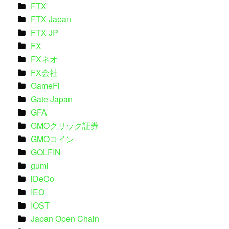
FTX
FTX Japan
FTX JP
FX
FXネオ
FX会社
GameFi
Gate Japan
GFA
GMOクリック証券
GMOコイン
GOLFIN
gumi
iDeCo
IEO
IOST
Japan Open Chain