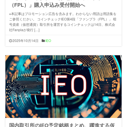
（FPL）」購入申込み受付開始へ
※本記事はプロモーション広告を含みます。わからない用語は用語集を
ご参照ください。 コインチェックIEO第4段「ファンプラ（FPL）」 暗
号資産（仮想通貨）取引所を運営するコインチェックは14日、株式会
社Fanplaが発行 […]
2025年10月14日
IEO
国内取引所のIEO予定銘柄まとめ、躍進する仮