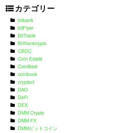
カテゴリー
bitbank
bitFlyer
BitTrade
Brilliantcrypto
CBDC
Coin Estate
CoinBest
coinbook
cryptact
DAO
DeFi
DEX
DMM Crypto
DMM FX
DMMビットコイン