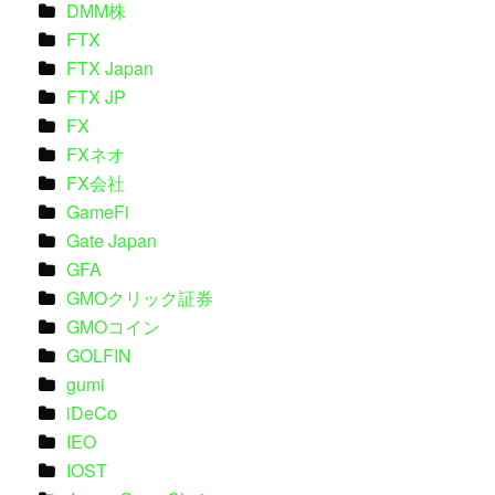
DMM株
FTX
FTX Japan
FTX JP
FX
FXネオ
FX会社
GameFi
Gate Japan
GFA
GMOクリック証券
GMOコイン
GOLFIN
gumi
iDeCo
IEO
IOST