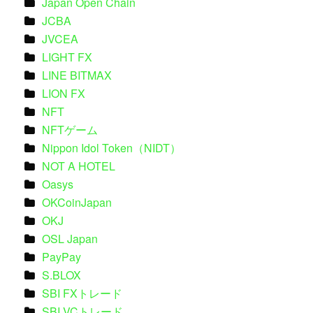
Japan Open Chain
JCBA
JVCEA
LIGHT FX
LINE BITMAX
LION FX
NFT
NFTゲーム
Nippon Idol Token（NIDT）
NOT A HOTEL
Oasys
OKCoinJapan
OKJ
OSL Japan
PayPay
S.BLOX
SBI FXトレード
SBI VCトレード