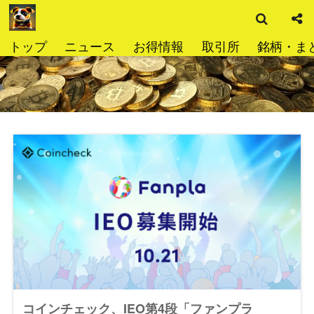
検
コ
索
ン
テ
トップ
ニュース
お得情報
取引所
銘柄・ま
ン
ツ
へ
ス
キ
ッ
プ
コインチェック、IEO第4段「ファンプラ