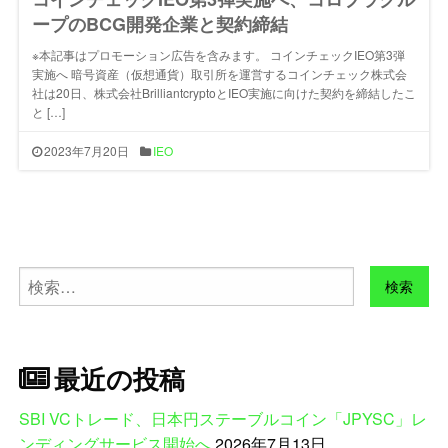
ープのBCG開発企業と契約締結
※本記事はプロモーション広告を含みます。 コインチェックIEO第3弾
実施へ 暗号資産（仮想通貨）取引所を運営するコインチェック株式会
社は20日、株式会社BrilliantcryptoとIEO実施に向けた契約を締結したこ
と […]
2023年7月20日
IEO
検
索:
最近の投稿
SBI VCトレード、日本円ステーブルコイン「JPYSC」レ
ンディングサービス開始へ
2026年7月13日