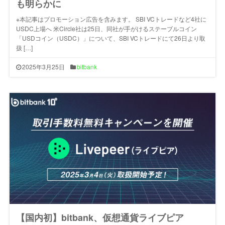
も明らかに
※本記事はプロモーション広告を含みます。 SBI VCトレードなど4社に
USDC上場へ 米Circle社は25日、同社が手がけるステーブルコイン
「USDコイン（USDC）」について、SBI VCトレードにて26日より取
扱 […]
2025年3月25日
bitbank
【国内初】bitbank、仮想通貨ライブピア