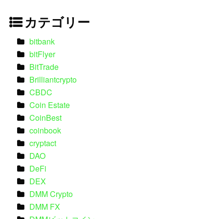
カテゴリー
bitbank
bitFlyer
BitTrade
Brilliantcrypto
CBDC
Coin Estate
CoinBest
coinbook
cryptact
DAO
DeFi
DEX
DMM Crypto
DMM FX