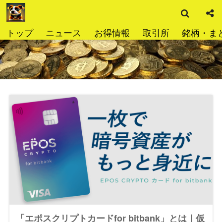
検
コ
索
ン
テ
トップ
ニュース
お得情報
取引所
銘柄・ま
ン
ツ
へ
ス
キ
ッ
プ
「エポスクリプトカードfor bitbank」とは｜仮