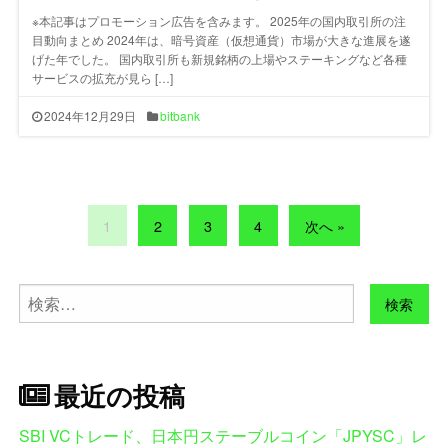
※本記事はプロモーション広告を含みます。 2025年の国内取引所の注
目動向まとめ 2024年は、暗号資産（仮想通貨）市場が大きな進展を遂
げた年でした。 国内取引所も新規銘柄の上場やステーキングなど各種
サービスの拡充が見ら […]
2024年12月29日
bitbank
1
2
3
4
次へ »
検
索:
最近の投稿
SBI VCトレード、日本円ステーブルコイン「JPYSC」レ