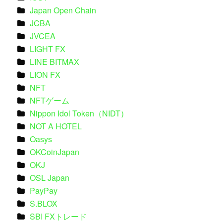
Japan Open Chain
JCBA
JVCEA
LIGHT FX
LINE BITMAX
LION FX
NFT
NFTゲーム
Nippon Idol Token（NIDT）
NOT A HOTEL
Oasys
OKCoinJapan
OKJ
OSL Japan
PayPay
S.BLOX
SBI FXトレード