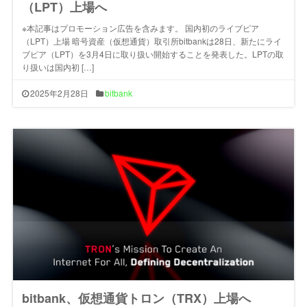
（LPT）上場へ
※本記事はプロモーション広告を含みます。 国内初のライブピア
（LPT）上場 暗号資産（仮想通貨）取引所bitbankは28日、新たにライ
ブピア（LPT）を3月4日に取り扱い開始することを発表した。LPTの取
り扱いは国内初 […]
2025年2月28日
bitbank
bitbank、仮想通貨トロン（TRX）上場へ