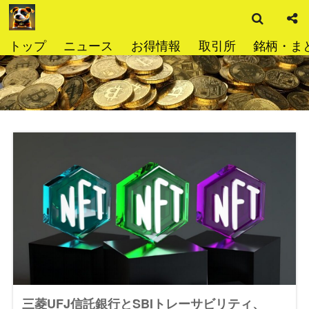
検
コ
索
ン
テ
トップ
ニュース
お得情報
取引所
銘柄・ま
ン
ツ
へ
ス
キ
ッ
プ
三菱UFJ信託銀行とSBIトレーサビリティ、