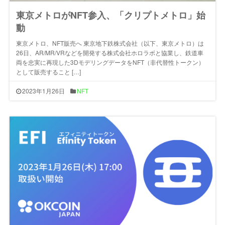
東京メトロがNFT参入、「クリプトメトロ」始
動
東京メトロ、NFT販売へ 東京地下鉄株式会社（以下、東京メトロ）は
26日、AR/MR/VRなどを開発する株式会社ホロラボと協業し、鉄道車
両を忠実に再現した3DモデリングデータをNFT（非代替性トークン）
として販売すること […]
2023年1月26日
NFT