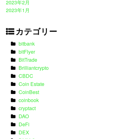
2023年2月
2023年1月
カテゴリー
bitbank
bitFlyer
BitTrade
Brilliantcrypto
CBDC
Coin Estate
CoinBest
coinbook
cryptact
DAO
DeFi
DEX