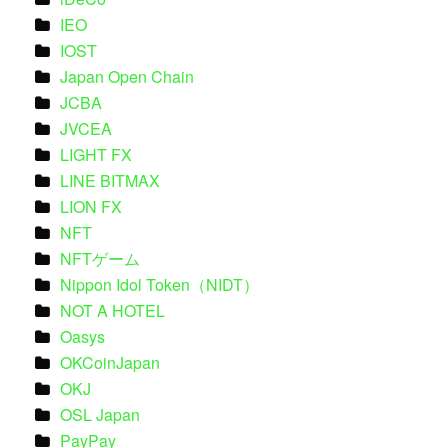
IEO
IOST
Japan Open Chain
JCBA
JVCEA
LIGHT FX
LINE BITMAX
LION FX
NFT
NFTゲーム
Nippon Idol Token（NIDT）
NOT A HOTEL
Oasys
OKCoinJapan
OKJ
OSL Japan
PayPay