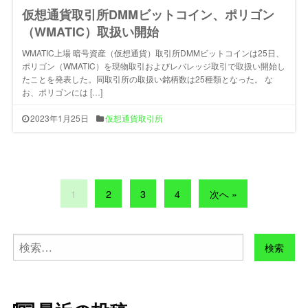
仮想通貨取引所DMMビットコイン、ポリゴン
（WMATIC）取扱い開始
WMATIC上場 暗号資産（仮想通貨）取引所DMMビットコインは25日、
ポリゴン（WMATIC）を現物取引およびレバレッジ取引で取扱い開始し
たことを発表した。同取引所の取扱い銘柄数は25種類となった。 な
お、ポリゴンには […]
2023年1月25日
仮想通貨取引所
1
2
3
4
次へ »
検
索: