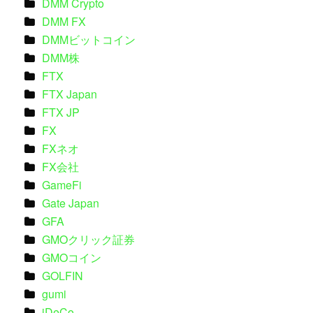
DMM Crypto
DMM FX
DMMビットコイン
DMM株
FTX
FTX Japan
FTX JP
FX
FXネオ
FX会社
GameFi
Gate Japan
GFA
GMOクリック証券
GMOコイン
GOLFIN
gumi
iDeCo