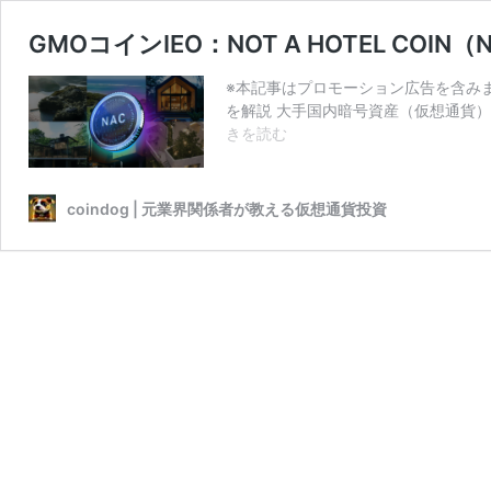
GMOコインIEO：NOT A HOTEL CO
※本記事はプロモーション広告を含みま
を解説 大手国内暗号資産（仮想通貨）
GMO
きを読む
コ
イ
ン
coindog | 元業界関係者が教える仮想通貨投資
IEO：
NOT
A
HOTEL
COIN（NAC）
と
は
｜
初
の
RWA
銘