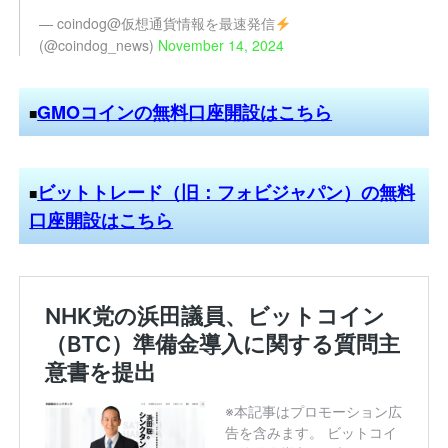
— coindog@仮想通貨情報を最速発信
(@coindog_news)
November 14, 2024
GMOコインの無料口座開設はこちら
■
ビットトレード（旧：フォビジャパン）の無料
■
口座開設はこちら