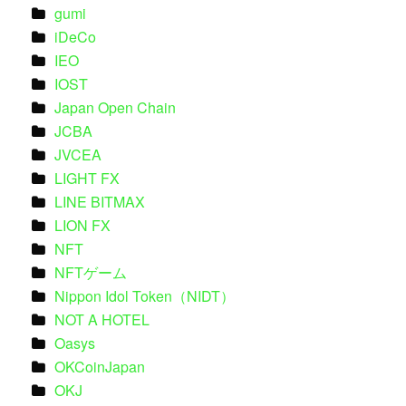
gumi
iDeCo
IEO
IOST
Japan Open Chain
JCBA
JVCEA
LIGHT FX
LINE BITMAX
LION FX
NFT
NFTゲーム
Nippon Idol Token（NIDT）
NOT A HOTEL
Oasys
OKCoinJapan
OKJ