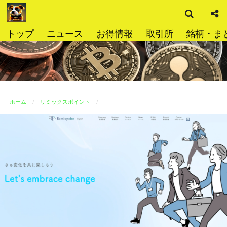
検
コ
索
ン
テ
トップ
ニュース
お得情報
取引所
銘柄・ま
ン
ツ
へ
ス
キ
ッ
ホーム
リミックスポイント
プ