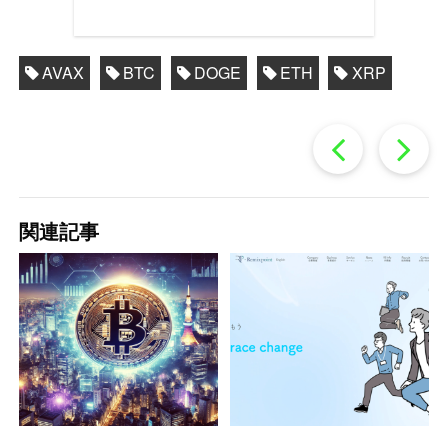
AVAX
BTC
DOGE
ETH
XRP
過
去
関連記事
の
投
稿