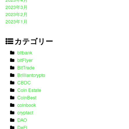
2023年3月
2023年2月
2023年1月
カテゴリー
bitbank
bitFlyer
BitTrade
Brilliantcrypto
CBDC
Coin Estate
CoinBest
coinbook
cryptact
DAO
DeFi