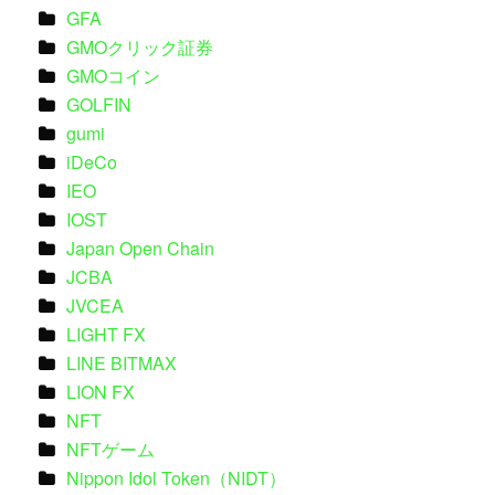
GFA
GMOクリック証券
GMOコイン
GOLFIN
gumi
iDeCo
IEO
IOST
Japan Open Chain
JCBA
JVCEA
LIGHT FX
LINE BITMAX
LION FX
NFT
NFTゲーム
Nippon Idol Token（NIDT）