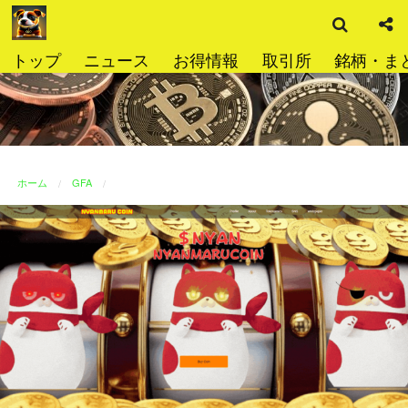
検
コ
索
ン
テ
トップ
ニュース
お得情報
取引所
銘柄・ま
ン
ツ
へ
ス
キ
ッ
ホーム
GFA
プ