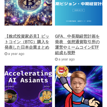
投
稿
へ
【株式投資家必見】ビッ
GFA、中長期経営計画を
トコイン（BTC）購入を
発表 仮想通貨取引所の
発表した日本企業まとめ
運営やミームコインETF
組成も視野
a year ago
a year ago