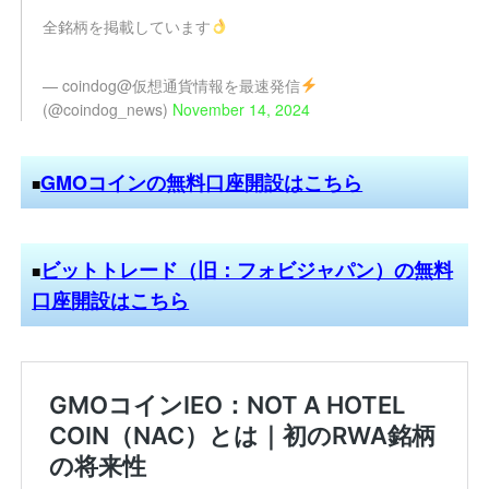
全銘柄を掲載しています
— coindog@仮想通貨情報を最速発信
(@coindog_news)
November 14, 2024
GMOコインの無料口座開設はこちら
■
ビットトレード（旧：フォビジャパン）の無料
■
口座開設はこちら