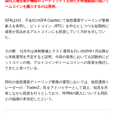
国内上場企業が機能やユーティリティを持たず時価総額の低いミ
ームコインを購入するのは異例
。
GFAは3日、子会社のGFA Capitalにて仮想通貨ディーリング業務
参入を表明し、ビットコイン（BTC）を中心としつつも短期的に
成長が見込めるアルトコインにも投資していく方針を示してい
た。
その際、12月中は体制整備とテスト運用を行い2025年1月以降か
ら本格運用を予定すると説明。今回の発表においても試験的にビ
ットコインの他、アルトコインやミームコインへの投資を検討し
てきたと述べている。
同社の仮想通貨ディーリング業務の運営においては、仮想通貨ト
レーダーの「TraderZ」氏をアドバイザーとして迎え、知見を共
有しながら投資を行うとしており、NYANの購入についても同氏
との協議の末決定したという。