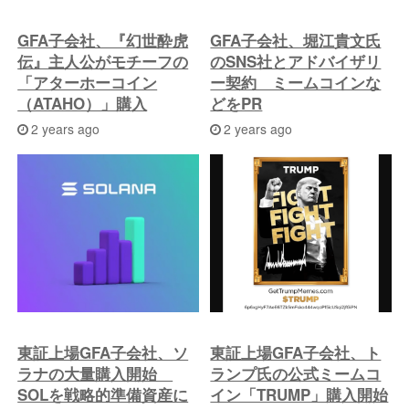
GFA子会社、『幻世酔虎
GFA子会社、堀江貴文氏
伝』主人公がモチーフの
のSNS社とアドバイザリ
「アターホーコイン
ー契約 ミームコインな
（ATAHO）」購入
どをPR
2 years ago
2 years ago
東証上場GFA子会社、ソ
東証上場GFA子会社、ト
ラナの大量購入開始
ランプ氏の公式ミームコ
SOLを戦略的準備資産に
イン「TRUMP」購入開始