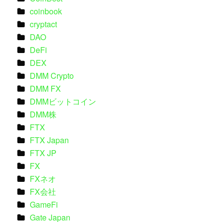
coinbook
cryptact
DAO
DeFi
DEX
DMM Crypto
DMM FX
DMMビットコイン
DMM株
FTX
FTX Japan
FTX JP
FX
FXネオ
FX会社
GameFi
Gate Japan