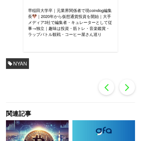
早稲田大学卒｜元業界関係者で現coindog編集
長
｜2020年から仮想通貨投資を開始｜大手
メディア3社で編集者・キュレーターとして従
事→独立｜趣味は投資・筋トレ・音楽鑑賞・
ラップバトル観戦・コーヒー屋さん巡り
NYAN
過
去
関連記事
の