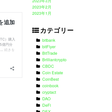
2023年3月
2023年2月
2023年1月
カテゴリー
bitbank
bitFlyer
BitTrade
Brilliantcrypto
CBDC
Coin Estate
CoinBest
coinbook
cryptact
DAO
DeFi
DEX