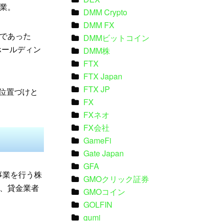
業。
DMM Crypto
DMM FX
であった
DMMビットコイン
ホールディン
DMM株
FTX
FTX Japan
FTX JP
う位置づけと
FX
FXネオ
FX会社
GameFi
Gate Japan
GFA
事業を行う株
GMOクリック証券
、貸金業者
GMOコイン
GOLFIN
gumi