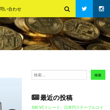
検
Twitter
In
索
問い合わせ
検
索:
最近の投稿
SBI VCトレード、日本円ステーブルコイ