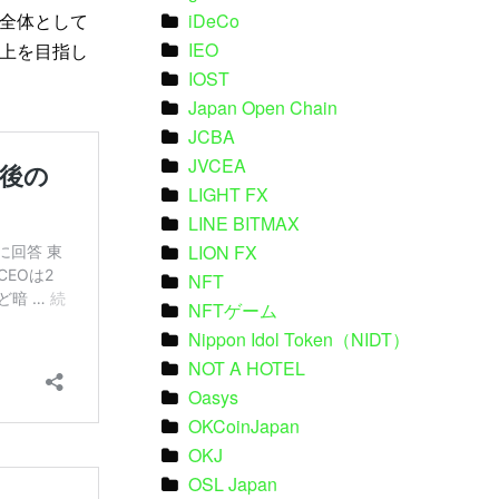
全体として
iDeCo
IEO
上を目指し
IOST
Japan Open Chain
JCBA
JVCEA
LIGHT FX
LINE BITMAX
LION FX
NFT
NFTゲーム
Nippon Idol Token（NIDT）
NOT A HOTEL
Oasys
OKCoinJapan
OKJ
OSL Japan