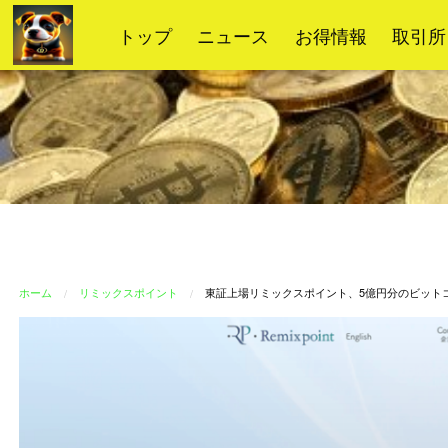
コ
トップ
ニュース
お得情報
取引所
ン
テ
ン
ツ
へ
ス
キ
ッ
プ
ホーム
リミックスポイント
東証上場リミックスポイント、5億円分のビットコ