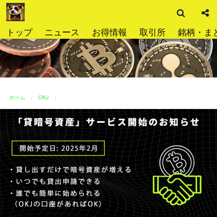
検
コ
索
ン
テ
トップ
ニュース
お得情報
取引所
銘柄・ま
ン
ツ
へ
ス
キ
ッ
ホーム
OKJ
プ