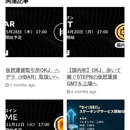
関連記事
の
投
稿
へ
仮想通貨取引所OKJ、ヘ
【国内初】OKJ、歩いて
デラ（HBAR）取扱いへ
稼ぐSTEPNの仮想通貨
GMTを上場へ
3 months ago
4 months ago