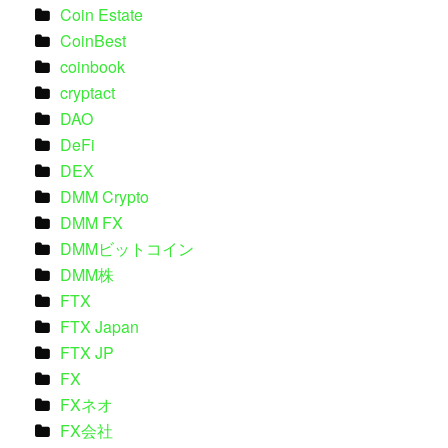
Coin Estate
CoinBest
coinbook
cryptact
DAO
DeFi
DEX
DMM Crypto
DMM FX
DMMビットコイン
DMM株
FTX
FTX Japan
FTX JP
FX
FXネオ
FX会社