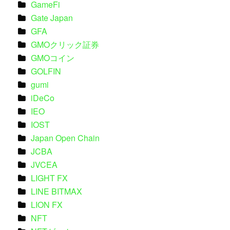
GameFi
Gate Japan
GFA
GMOクリック証券
GMOコイン
GOLFIN
gumi
iDeCo
IEO
IOST
Japan Open Chain
JCBA
JVCEA
LIGHT FX
LINE BITMAX
LION FX
NFT