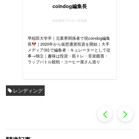
coindog編集長
仮想通貨ブロガー/投資家
早稲田大学卒｜元業界関係者で現coindog編集
長
｜2020年から仮想通貨投資を開始｜大手
メディア3社で編集者・キュレーターとして従
事→独立｜趣味は投資・筋トレ・音楽鑑賞・
ラップバトル観戦・コーヒー屋さん巡り
レンディング
過
去