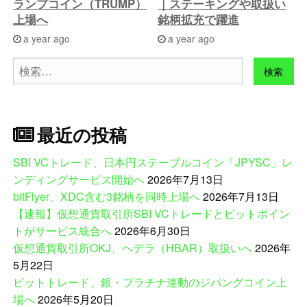
ランプコイン（TRUMP）
｜ステーキングや取扱い
上場へ
銘柄拡充で躍進
a year ago
a year ago
検
索:
最近の投稿
SBI VCトレード、日本円ステーブルコイン「JPYSC」レ
ンディングサービス開始へ
2026年7月13日
bitFlyer、XDC含む3銘柄を同時上場へ
2026年7月13日
【速報】仮想通貨取引所SBI VCトレードとビットポイン
トがサービス統合へ
2026年6月30日
仮想通貨取引所OKJ、ヘデラ（HBAR）取扱いへ
2026年
5月22日
ビットトレード、銀・プラチナ連動のジパングコイン上
場へ
2026年5月20日