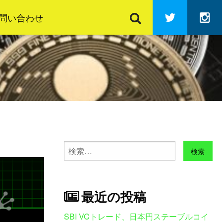
検
Twitter
In
索
問い合わせ
検
索:
最近の投稿
SBI VCトレード、日本円ステーブルコイ