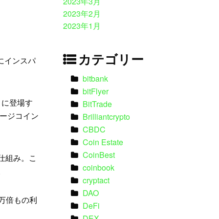
2023年3月
2023年2月
2023年1月
カテゴリー
」にインスパ
bitbank
bitFlyer
』に登場す
BitTrade
ージコイン
Brilliantcrypto
CBDC
Coin Estate
CoinBest
仕組み。こ
coinbook
。
cryptact
DAO
万倍もの利
DeFi
DEX