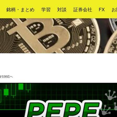
銘柄・まとめ
学習
対談
証券会社
FX
お
取引対応へ