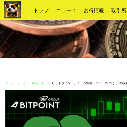
コ
トップ
ニュース
お得情報
取引所
ン
テ
ン
ツ
へ
ス
キ
ッ
プ
ホーム
ビットポイント
ビットポイント、ミーム銘柄「ペペ（PEPE）」の板