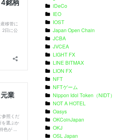
iDeCo
IEO
IOST
Japan Open Chain
JCBA
JVCEA
LIGHT FX
LINE BITMAX
LION FX
NFT
NFTゲーム
Nippon Idol Token（NIDT）
NOT A HOTEL
Oasys
OKCoinJapan
OKJ
OSL Japan