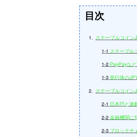
目次
ステーブルコインJ
1-1
ステーブル
1-2
PayPay
1-3
発行体のJP
ステーブルコインJ
2-1
日本円と連
2-2
金融機関に
2-3
ブロックチ