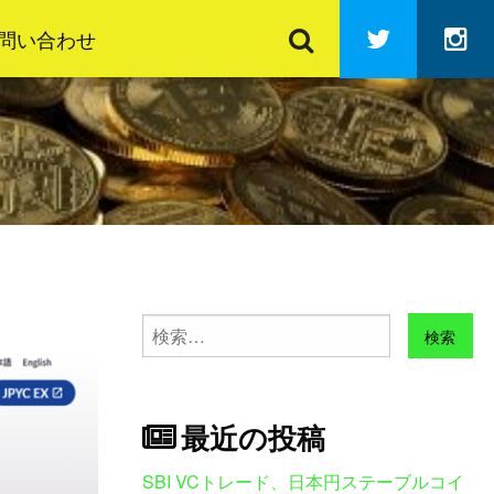
検
Twitter
In
索
問い合わせ
検
索:
最近の投稿
SBI VCトレード、日本円ステーブルコイ