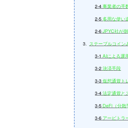
2-4
事業者の手
2-5
多用な使い
2-6
JPYC社
ステーブルコインJ
3-1
AIによる運
3-2
決済手段
3-3
仮想通貨ト
3-4
法定通貨と
3-5
DeFi（分
3-6
アービトラ