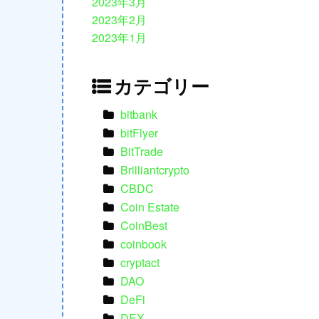
2023年3月
2023年2月
2023年1月
カテゴリー
bitbank
bitFlyer
BitTrade
Brilliantcrypto
CBDC
Coin Estate
CoinBest
coinbook
cryptact
DAO
DeFi
DEX