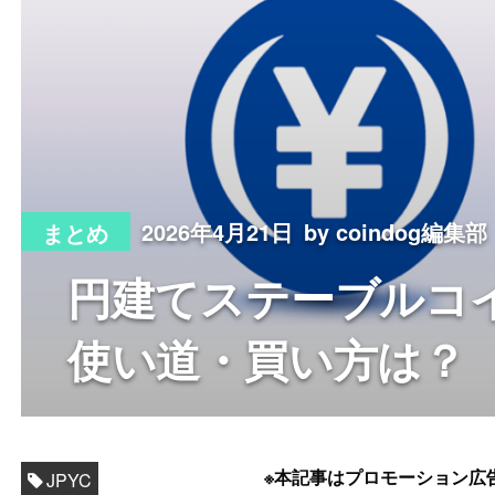
2026年4月21日
by coindog編集部
まとめ
円建てステーブルコイ
使い道・買い方は？
※本記事はプロモーション広
JPYC