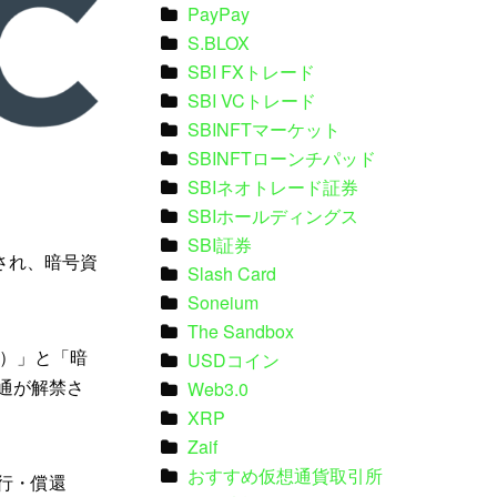
PayPay
S.BLOX
SBI FXトレード
SBI VCトレード
SBINFTマーケット
SBINFTローンチパッド
SBIネオトレード証券
SBIホールディングス
SBI証券
され、暗号資
Slash Card
Soneium
The Sandbox
）」と「暗
USDコイン
通が解禁さ
Web3.0
XRP
Zaif
おすすめ仮想通貨取引所
発行・償還