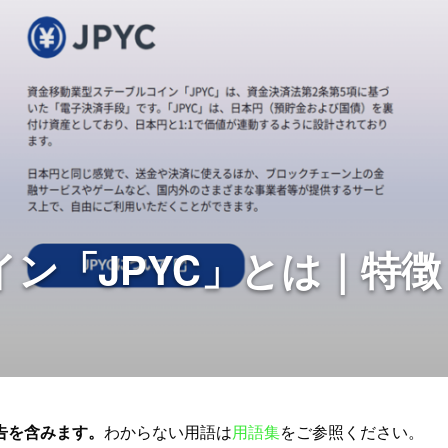
ン「JPYC」とは｜特徴
告を含みます。
わからない用語は
用語集
をご参照ください。