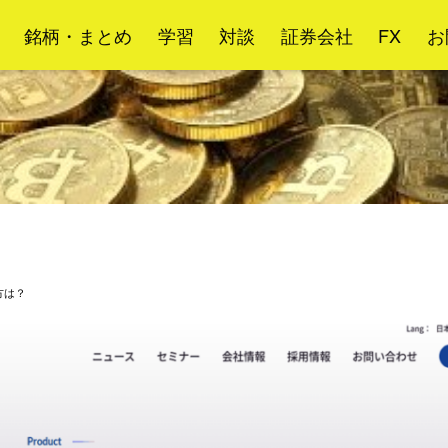
銘柄・まとめ
学習
対談
証券会社
FX
お
方は？