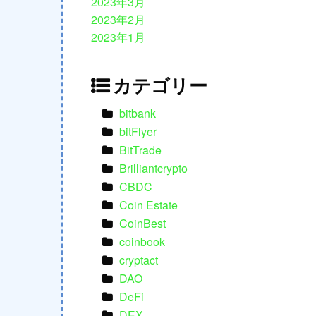
2023年3月
2023年2月
2023年1月
カテゴリー
bitbank
bitFlyer
BitTrade
Brilliantcrypto
CBDC
Coin Estate
CoinBest
coinbook
cryptact
DAO
DeFi
DEX