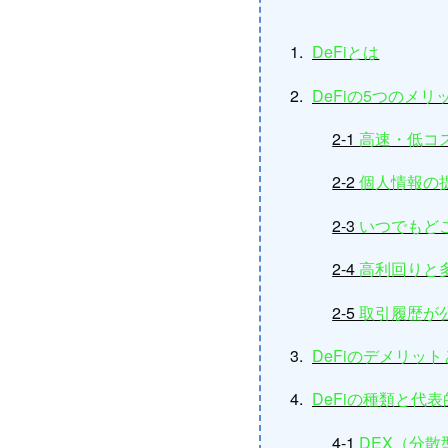
DeFiとは
DeFiの5つのメリ
2-1
高速・低コ
2-2
個人情報の
2-3
いつでもど
2-4
高利回りと
2-5
取引履歴が
DeFiのデメリッ
DeFiの種類と代
4-1
DEX（分散