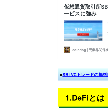
SBI VCトレードの無
■
1.DeFiとは