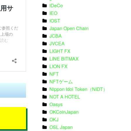
iDeCo
IEO
IOST
Japan Open Chain
JCBA
JVCEA
LIGHT FX
LINE BITMAX
LION FX
NFT
NFTゲーム
Nippon Idol Token（NIDT）
NOT A HOTEL
Oasys
OKCoinJapan
OKJ
OSL Japan