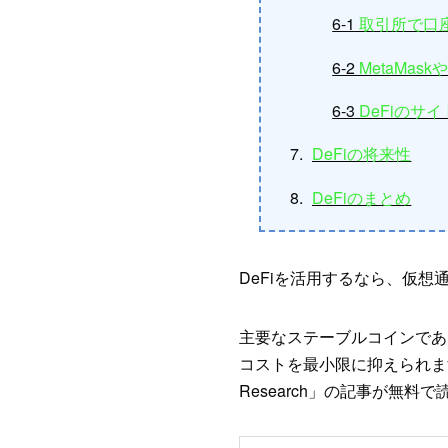
6-1
取引所で口
6-2
MetaMa
6-3
DeFiのサ
DeFiの将来性
DeFiのまとめ
DeFiを活用するなら、仮想
主要なステーブルコインであ
コストを最小限に抑えられます
Research」の記事が無料