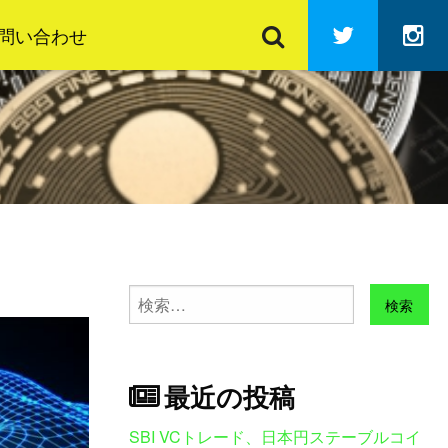
検
Twitter
In
索
問い合わせ
検
索:
最近の投稿
SBI VCトレード、日本円ステーブルコイ