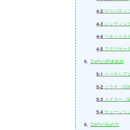
4-2
デリバティ
4-3
レンディン
4-4
リキッドス
4-5
アグリゲー
DeFiの関連銘柄
5-1
イーサリアム
5-2
ソラナ（SO
5-3
メイカー（M
5-4
チェーンリン
DeFiの始め方