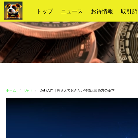
コ
トップ
ニュース
お得情報
取引所
ン
テ
ン
ツ
へ
ス
キ
ッ
プ
ホーム
DeFi
DeFi入門｜押さえておきたい特徴と始め方の基本