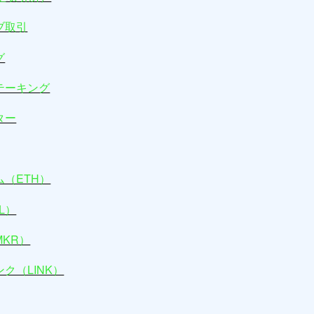
ブ取引
グ
テーキング
ター
（ETH）
L）
KR）
ク（LINK）