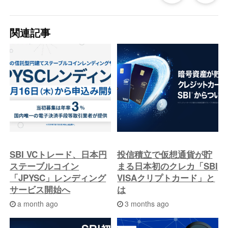
去
関連記事
の
投
稿
へ
SBI VCトレード、日本円
投信積立で仮想通貨が貯
ステーブルコイン
まる日本初のクレカ「SBI
「JPYSC」レンディング
VISAクリプトカード」と
サービス開始へ
は
a month ago
3 months ago