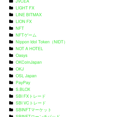
JVCEA
LIGHT FX
LINE BITMAX
LION FX
NFT
NFTゲーム
Nippon Idol Token（NIDT）
NOT A HOTEL
Oasys
OKCoinJapan
OKJ
OSL Japan
PayPay
S.BLOX
SBI FXトレード
SBI VCトレード
SBINFTマーケット
SBINFTローンチパッド