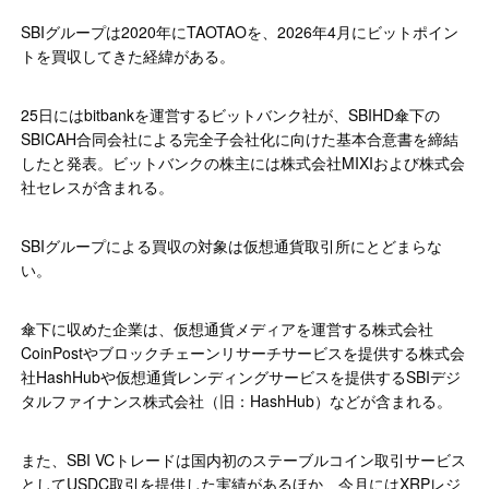
SBIグループは2020年にTAOTAOを、2026年4月にビットポイン
トを買収してきた経緯がある。
25日にはbitbankを運営するビットバンク社が、SBIHD傘下の
SBICAH合同会社による完全子会社化に向けた基本合意書を締結
したと発表。ビットバンクの株主には株式会社MIXIおよび株式会
社セレスが含まれる。
SBIグループによる買収の対象は仮想通貨取引所にとどまらな
い。
傘下に収めた企業は、仮想通貨メディアを運営する株式会社
CoinPostやブロックチェーンリサーチサービスを提供する株式会
社HashHubや仮想通貨レンディングサービスを提供するSBIデジ
タルファイナンス株式会社（旧：HashHub）などが含まれる。
また、SBI VCトレードは国内初のステーブルコイン取引サービス
としてUSDC取引を提供した実績があるほか、今月にはXRPレジ