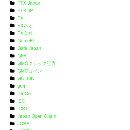
FTX Japan
FTX JP
FX
FXネオ
FX会社
GameFi
Gate Japan
GFA
GMOクリック証券
GMOコイン
GOLFIN
gumi
iDeCo
IEO
IOST
Japan Open Chain
JCBA