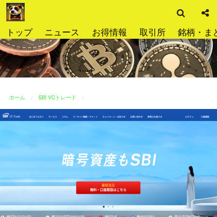
検
コ
索
ン
テ
トップ
ニュース
お得情報
取引所
銘柄・ま
ン
ツ
へ
ス
キ
ッ
ホーム
SBI VCトレード
プ