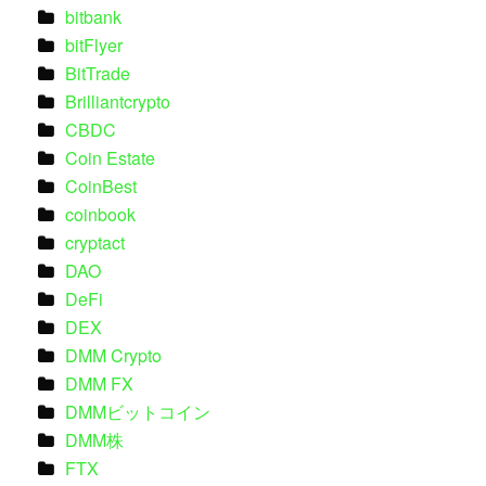
bitbank
bitFlyer
BitTrade
Brilliantcrypto
CBDC
Coin Estate
CoinBest
coinbook
cryptact
DAO
DeFi
DEX
DMM Crypto
DMM FX
DMMビットコイン
DMM株
FTX