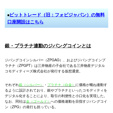
ビットトレード（旧：フォビジャパン）の無料
■
口座開設はこちら
銀・プラチナ連動のジパングコインとは
ジパングコインシルバー（ZPGAG）、およびジパングコインプ
ラチナ（ZPGPT）は三井物産の子会社である三井物産デジタル
コモディティーズ株式会社が発行する仮想通貨。
それぞれ
銀（シルバー）
・
プラチナ（白金）
に価格が概ね連動す
るように設計されており、銀やプラチナといったコモディティを
デジタル化することにより、取引の利便性と小口化を実現した。
なお、同社は
金（ゴールド）
への価格連動を目指すジパングコイ
ン（ZPG）の発行も担っている。