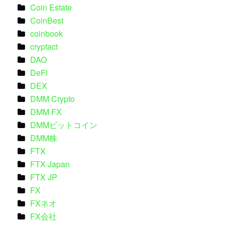
Coin Estate
CoinBest
coinbook
cryptact
DAO
DeFi
DEX
DMM Crypto
DMM FX
DMMビットコイン
DMM株
FTX
FTX Japan
FTX JP
FX
FXネオ
FX会社