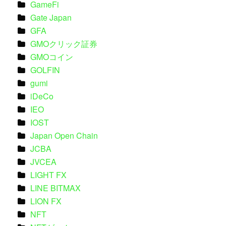
GameFi
Gate Japan
GFA
GMOクリック証券
GMOコイン
GOLFIN
gumi
iDeCo
IEO
IOST
Japan Open Chain
JCBA
JVCEA
LIGHT FX
LINE BITMAX
LION FX
NFT