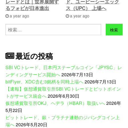
レードとは｜世界展開す
ド、ユーピーシーエック
るフォビが日本進出
ス（UPC） 上場へ
a year ago
a year ago
検
索:
最近の投稿
SBI VCトレード、日本円ステーブルコイン「JPYSC」レ
ンディングサービス開始へ
2026年7月13日
bitFlyer、XDC含む3銘柄を同時上場へ
2026年7月13日
【速報】仮想通貨取引所SBI VCトレードとビットポイン
トがサービス統合へ
2026年6月30日
仮想通貨取引所OKJ、ヘデラ（HBAR）取扱いへ
2026年
5月22日
ビットトレード、銀・プラチナ連動のジパングコイン上
場へ
2026年5月20日