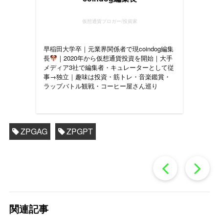
仮想通貨ブロガー/投資家
早稲田大学卒｜元業界関係者で現coindog編集
長
｜2020年から仮想通貨投資を開始｜大手
メディア3社で編集者・キュレーターとして従
事→独立｜趣味は投資・筋トレ・音楽鑑賞・
ラップバトル観戦・コーヒー屋さん巡り
ZPGAG
ZPGPT
過
去
関連記事