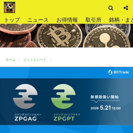
検
コ
索
ン
テ
トップ
ニュース
お得情報
取引所
銘柄・ま
ン
ツ
へ
ス
キ
ッ
ホーム
ビットトレード
プ