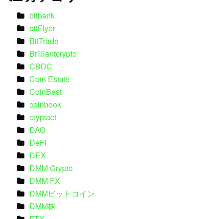
bitbank
bitFlyer
BitTrade
Brilliantcrypto
CBDC
Coin Estate
CoinBest
coinbook
cryptact
DAO
DeFi
DEX
DMM Crypto
DMM FX
DMMビットコイン
DMM株
FTX