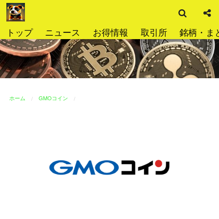
検
コ
索
ン
テ
トップ
ニュース
お得情報
取引所
銘柄・ま
ン
ツ
へ
ス
キ
ッ
ホーム
GMOコイン
プ