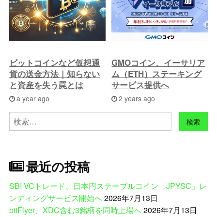
ビットコインなど仮想通
GMOコイン、イーサリア
貨の送金方法｜知らない
ム（ETH）ステーキング
と資産を失う罠とは
サービス提供へ
a year ago
2 years ago
検
索:
最近の投稿
SBI VCトレード、日本円ステーブルコイン「JPYSC」レ
ンディングサービス開始へ
2026年7月13日
bitFlyer、XDC含む3銘柄を同時上場へ
2026年7月13日