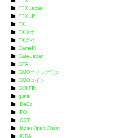
FTX Japan
FTX JP
FX
FXネオ
FX会社
GameFi
Gate Japan
GFA
GMOクリック証券
GMOコイン
GOLFIN
gumi
iDeCo
IEO
IOST
Japan Open Chain
JCBA