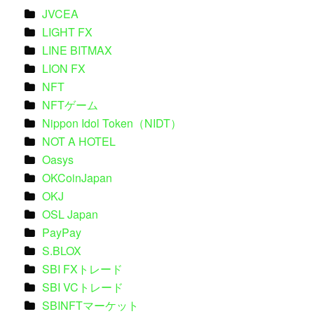
JVCEA
LIGHT FX
LINE BITMAX
LION FX
NFT
NFTゲーム
Nippon Idol Token（NIDT）
NOT A HOTEL
Oasys
OKCoinJapan
OKJ
OSL Japan
PayPay
S.BLOX
SBI FXトレード
SBI VCトレード
SBINFTマーケット