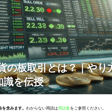
通貨の板取引とは？｜やり
知識を伝授
告を含みます。
わからない用語は
用語集
をご参照ください。