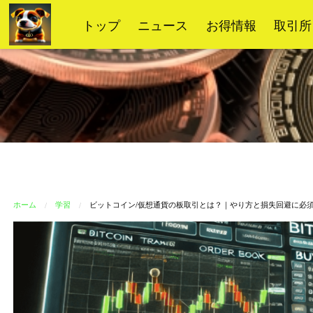
コ
トップ
ニュース
お得情報
取引所
ン
テ
ン
ツ
へ
ス
キ
ッ
プ
ホーム
学習
ビットコイン/仮想通貨の板取引とは？｜やり方と損失回避に必