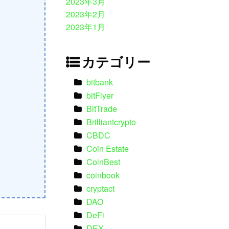
2023年3月
2023年2月
2023年1月
カテゴリー
bitbank
bitFlyer
BitTrade
Brilliantcrypto
CBDC
Coin Estate
CoinBest
coinbook
cryptact
DAO
DeFi
DEX