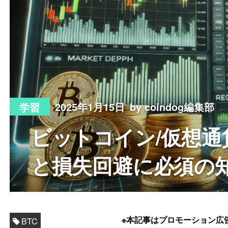
2025年1月15日
by coindog編集部
学習
ビットコイン/仮想
と損失回避に必須の
※本記事はプロモーション広
BTC