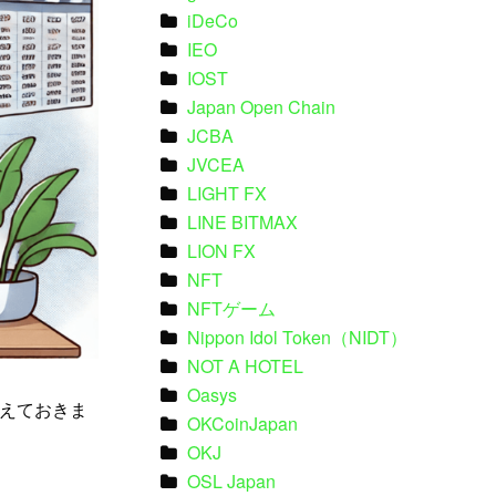
iDeCo
IEO
IOST
Japan Open Chain
JCBA
JVCEA
LIGHT FX
LINE BITMAX
LION FX
NFT
NFTゲーム
Nippon Idol Token（NIDT）
NOT A HOTEL
Oasys
えておきま
OKCoinJapan
OKJ
OSL Japan