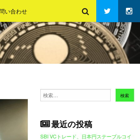
検
Twitter
In
索
問い合わせ
検
索:
最近の投稿
SBI VCトレード、日本円ステーブルコイ