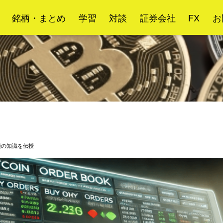
銘柄・まとめ
学習
対談
証券会社
FX
お
須の知識を伝授