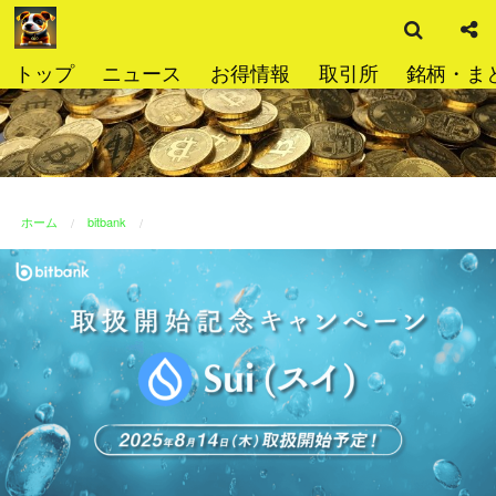
検
コ
索
ン
テ
トップ
ニュース
お得情報
取引所
銘柄・ま
ン
ツ
へ
ス
キ
ッ
ホーム
bitbank
プ