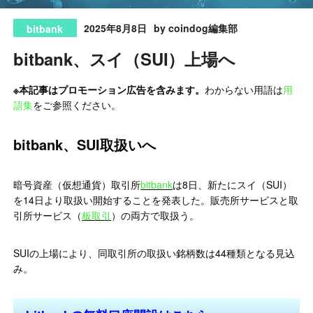
2025年8月8日
by coindog編集部
bitbank
bitbank、スイ（SUI）上場へ
※本記事はプロモーション広告を含みます。
わからない用語は
用
語集
をご参照ください。
bitbank、SUI取扱いへ
暗号資産（仮想通貨）取引所
bitbank
は8日、新たにスイ（SUI）
を14日より取扱い開始することを発表した。販売所サービスと取
引所サービス（
板取引
）の両方で取扱う。
SUIの上場により、同取引所の取扱い銘柄数は44種類となる見込
み。