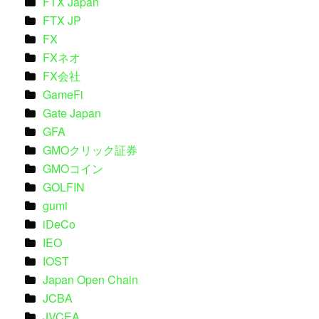
FTX Japan
FTX JP
FX
FXネオ
FX会社
GameFi
Gate Japan
GFA
GMOクリック証券
GMOコイン
GOLFIN
gumi
iDeCo
IEO
IOST
Japan Open Chain
JCBA
JVCEA