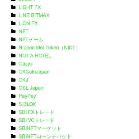
LIGHT FX
LINE BITMAX
LION FX
NFT
NFTゲーム
Nippon Idol Token（NIDT）
NOT A HOTEL
Oasys
OKCoinJapan
OKJ
OSL Japan
PayPay
S.BLOX
SBI FXトレード
SBI VCトレード
SBINFTマーケット
SBINFTローンチパッド