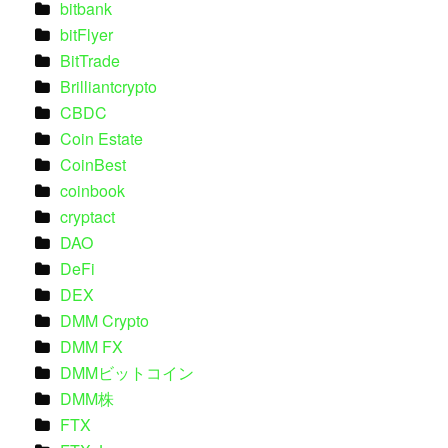
bitbank
bitFlyer
BitTrade
Brilliantcrypto
CBDC
Coin Estate
CoinBest
coinbook
cryptact
DAO
DeFi
DEX
DMM Crypto
DMM FX
DMMビットコイン
DMM株
FTX