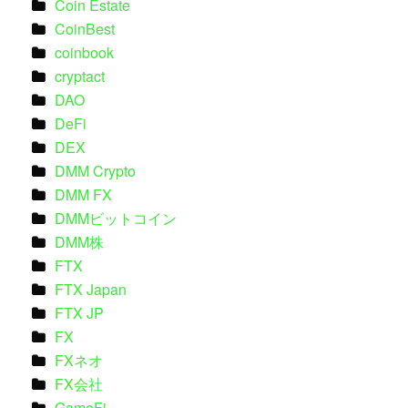
Coin Estate
CoinBest
coinbook
cryptact
DAO
DeFi
DEX
DMM Crypto
DMM FX
DMMビットコイン
DMM株
FTX
FTX Japan
FTX JP
FX
FXネオ
FX会社
GameFi