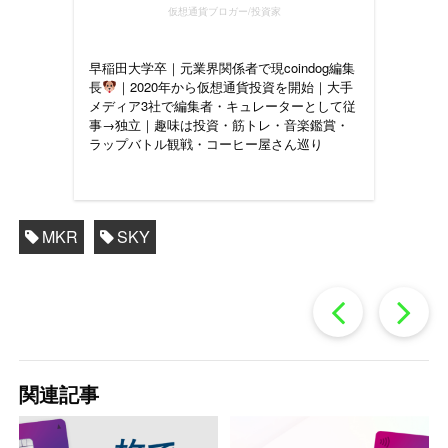
仮想通貨ブロガー/投資家
早稲田大学卒｜元業界関係者で現coindog編集
長
｜2020年から仮想通貨投資を開始｜大手
メディア3社で編集者・キュレーターとして従
事→独立｜趣味は投資・筋トレ・音楽鑑賞・
ラップバトル観戦・コーヒー屋さん巡り
MKR
SKY
過
去
関連記事
の