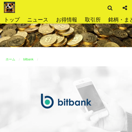
検
コ
索
ン
テ
トップ
ニュース
お得情報
取引所
銘柄・ま
ン
ツ
へ
ス
キ
ッ
ホーム
bitbank
プ