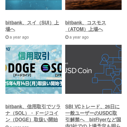
bitbank、スイ（SUI）上
bitbank、コスモス
場へ
（ATOM）上場へ
a year ago
a year ago
bitbank、信用取引でソラ
SBI VCトレード、26日に
ナ（SOL）・ドージコイ
一般ユーザーのUSDC取
ン（DOGE）取扱い開始
引解禁へ bitFlyerなど国
内3社での上場予定も明ら