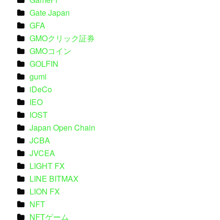
Gate Japan
GFA
GMOクリック証券
GMOコイン
GOLFIN
gumi
iDeCo
IEO
IOST
Japan Open Chain
JCBA
JVCEA
LIGHT FX
LINE BITMAX
LION FX
NFT
NFTゲーム