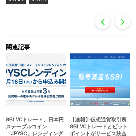
過
去
関連記事
の
投
稿
へ
SBI VCトレード、日本円
【速報】仮想通貨取引所
ステーブルコイン
SBI VCトレードとビット
「JPYSC」レンディング
ポイントがサービス統合