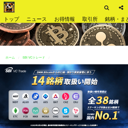
検
コ
索
ン
テ
トップ
ニュース
お得情報
取引所
銘柄・ま
ン
ツ
へ
ス
キ
ッ
ホーム
SBI VCトレード
プ