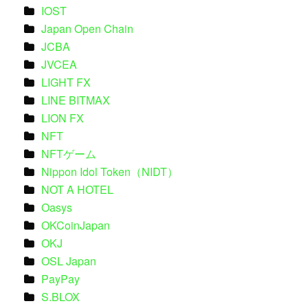
IOST
Japan Open Chain
JCBA
JVCEA
LIGHT FX
LINE BITMAX
LION FX
NFT
NFTゲーム
Nippon Idol Token（NIDT）
NOT A HOTEL
Oasys
OKCoinJapan
OKJ
OSL Japan
PayPay
S.BLOX