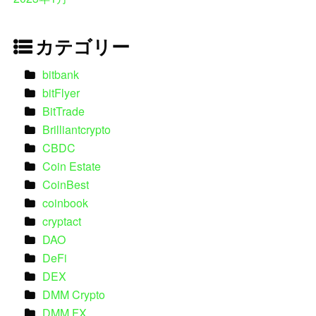
カテゴリー
bitbank
bitFlyer
BitTrade
Brilliantcrypto
CBDC
Coin Estate
CoinBest
coinbook
cryptact
DAO
DeFi
DEX
DMM Crypto
DMM FX