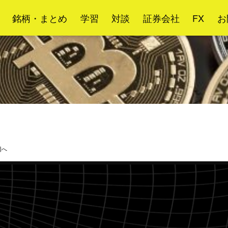
銘柄・まとめ
学習
対談
証券会社
FX
お
場へ