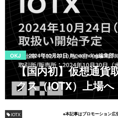
2024年10月23日
by coindog編集部
OKJ
【国内初】仮想通貨取
クス（IOTX）上場へ
※本記事はプロモーション広
IOTX