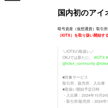
国内初のアイオ
暗号資産（仮想通貨）取引所
（IOTX）を取り扱い開始す
＼IOTXの取扱い／
OKJでは新たに、
#IOTX
@iotex_community
@iotex
■対象サービス
取引所、販売所、入出庫
■取扱い開始予定日時
・入出庫：2024年10月24
・取引所/販売所：2024年