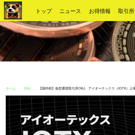
コ
トップ
ニュース
お得情報
取引所
ン
テ
ン
ツ
へ
ス
キ
ッ
プ
ホーム
OKJ
【国内初】仮想通貨取引所OKJ、アイオーテックス（IOTX）上