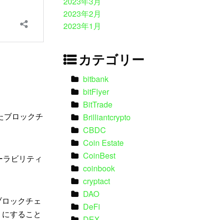
2023年3月
2023年2月
2023年1月
カテゴリー
bitbank
bitFlyer
BitTrade
たブロックチ
Brilliantcrypto
CBDC
Coin Estate
CoinBest
ーラビリティ
coinbook
cryptact
DAO
ブロックチェ
DeFi
うにすること
DEX