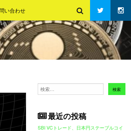
検
Twitter
In
索
問い合わせ
検
索:
最近の投稿
SBI VCトレード、日本円ステーブルコイ