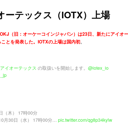
ーテックス（IOTX）上場
OKJ（旧：オーケーコインジャパン）は23日、新たにアイオ
ることを発表した。IOTXの上場は国内初
。
#アイオーテックス
の取扱いを開始します。
@iotex_io
_jp
日（木） 17時00分
10月30日（水） 17時00分…
pic.twitter.com/qg8p34kylw