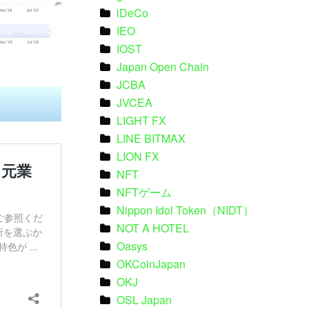
iDeCo
IEO
IOST
Japan Open Chain
JCBA
JVCEA
LIGHT FX
LINE BITMAX
LION FX
NFT
NFTゲーム
Nippon Idol Token（NIDT）
NOT A HOTEL
Oasys
OKCoinJapan
OKJ
OSL Japan