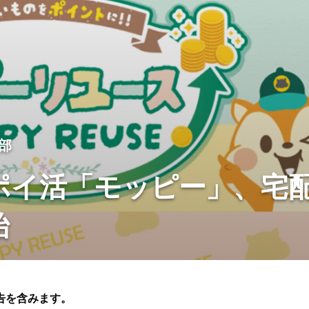
集部
ポイ活「モッピー」、宅
始
告を含みます。