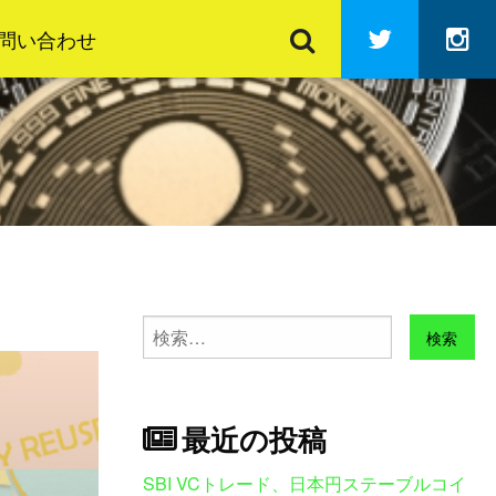
検
Twitter
In
索
問い合わせ
検
索:
最近の投稿
SBI VCトレード、日本円ステーブルコイ