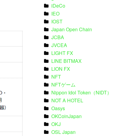
iDeCo
IEO
IOST
Japan Open Chain
JCBA
JVCEA
LIGHT FX
LINE BITMAX
LION FX
NFT
NFTゲーム
Nippon Idol Token（NIDT）
NOT A HOTEL
Oasys
OKCoinJapan
OKJ
OSL Japan