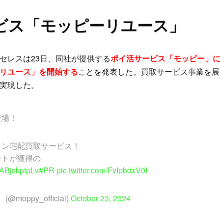
ビス「モッピーリユース」
セレスは23日、同社が提供する
ポイ活サービス「モッピー」
リユース」を開始する
ことを発表した。買取サービス事業を展
実現した。
登場！
タン宅配買取サービス！
ントが獲得の
o/ABjskptpLv
#PR
pic.twitter.com/FvIpbdxV0I
oppy_official)
October 23, 2024