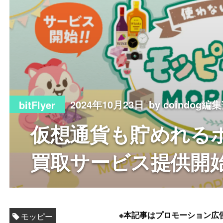
2024年10月23日
by coindog編
bitFlyer
仮想通貨も貯めれる
買取サービス提供開
※本記事はプロモーション広
モッピー