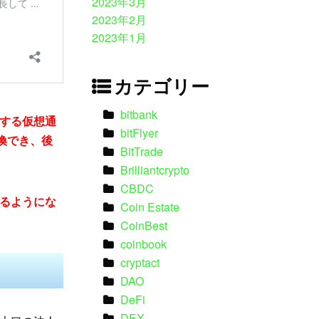
2023年3月
2023年2月
2023年1月
カテゴリー
bitbank
する仮想通
bitFlyer
交換でき、後
BitTrade
Brilliantcrypto
CBDC
るようにな
Coin Estate
CoinBest
coinbook
cryptact
DAO
DeFi
DEX