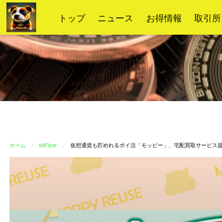
コ
トップ
ニュース
お得情報
取引所
ン
テ
ン
ツ
へ
ス
キ
ッ
プ
ホーム
bitFlyer
仮想通貨も貯めれるポイ活「モッピー」、宅配買取サービス