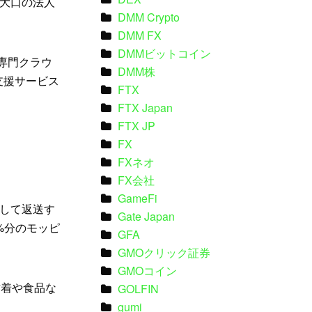
大口の法人
DMM Crypto
DMM FX
DMMビットコイン
専門クラウ
DMM株
支援サービス
FTX
FTX Japan
FTX JP
FX
FXネオ
FX会社
GameFi
して返送す
Gate Japan
%分のモッピ
GFA
GMOクリック証券
GMOコイン
古着や食品な
GOLFIN
gumi