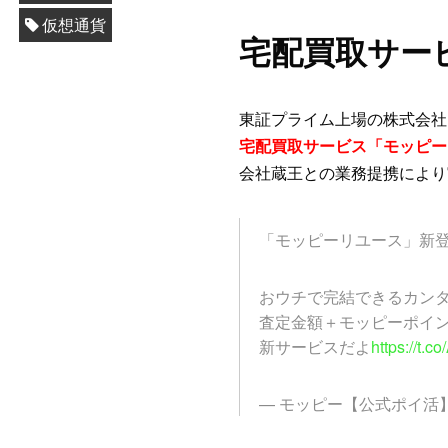
仮想通貨
宅配買取サー
東証プライム上場の株式会社
宅配買取サービス「モッピー
会社蔵王との業務提携により
「モッピーリユース」新
おウチで完結できるカン
査定金額＋モッピーポイ
新サービスだよ
https://t.c
— モッピー【公式ポイ活】 (@m