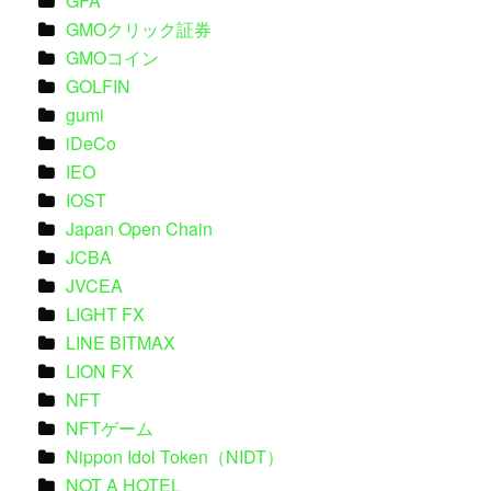
GFA
GMOクリック証券
GMOコイン
GOLFIN
gumi
iDeCo
IEO
IOST
Japan Open Chain
JCBA
JVCEA
LIGHT FX
LINE BITMAX
LION FX
NFT
NFTゲーム
Nippon Idol Token（NIDT）
NOT A HOTEL