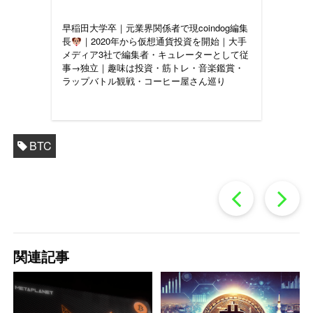
早稲田大学卒｜元業界関係者で現coindog編集
長
｜2020年から仮想通貨投資を開始｜大手
メディア3社で編集者・キュレーターとして従
事→独立｜趣味は投資・筋トレ・音楽鑑賞・
ラップバトル観戦・コーヒー屋さん巡り
BTC
過
去
関連記事
の