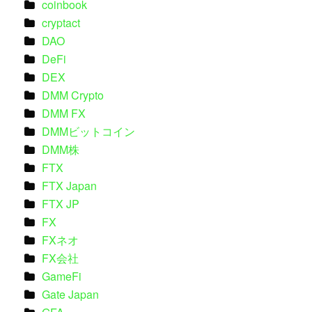
coinbook
cryptact
DAO
DeFi
DEX
DMM Crypto
DMM FX
DMMビットコイン
DMM株
FTX
FTX Japan
FTX JP
FX
FXネオ
FX会社
GameFi
Gate Japan