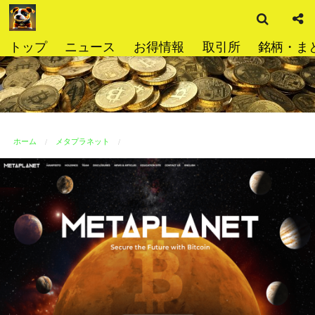
検
コ
索
ン
テ
トップ
ニュース
お得情報
取引所
銘柄・ま
ン
ツ
へ
ス
キ
ッ
ホーム
メタプラネット
プ