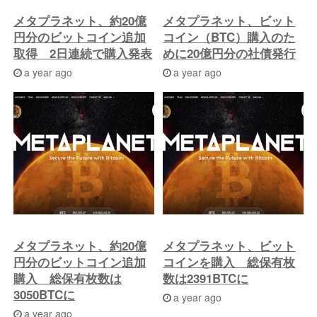
メタプラネット、約20億
メタプラネット、ビット
円分のビットコイン追加
コイン（BTC）購入のた
取得 2日連続で購入発表
めに20億円分の社債発行
a year ago
a year ago
メタプラネット、約20億
メタプラネット、ビット
円分のビットコイン追加
コインを購入 総保有枚
購入 総保有枚数は
数は2391BTCに
3050BTCに
a year ago
a year ago