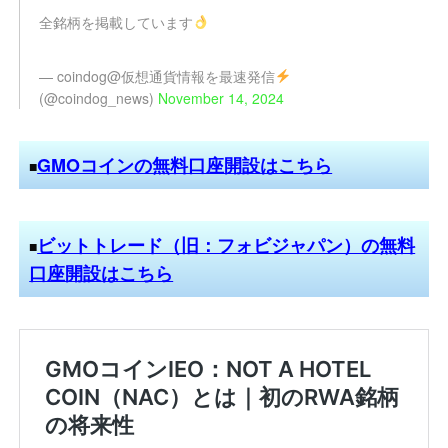
全銘柄を掲載しています
— coindog@仮想通貨情報を最速発信
(@coindog_news)
November 14, 2024
GMOコインの無料口座開設はこちら
■
ビットトレード（旧：フォビジャパン）の無料
■
口座開設はこちら