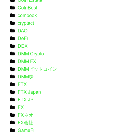
CoinBest
coinbook
cryptact
DAO
DeFi
DEX
DMM Crypto
DMM FX
DMMビットコイン
DMM株
FTX
FTX Japan
FTX JP
FX
FXネオ
FX会社
GameFi