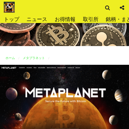
検
コ
索
ン
テ
トップ
ニュース
お得情報
取引所
銘柄・ま
ン
ツ
へ
ス
キ
ッ
ホーム
メタプラネット
プ