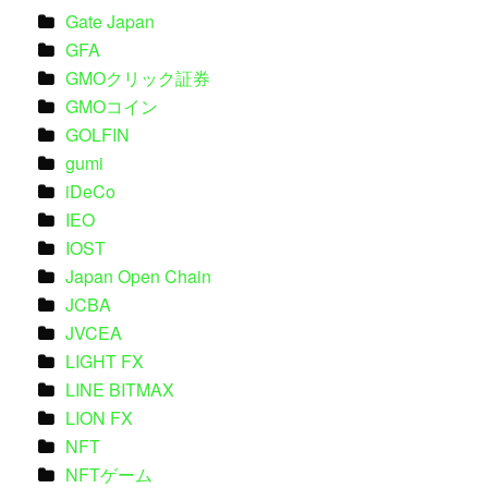
Gate Japan
GFA
GMOクリック証券
GMOコイン
GOLFIN
gumi
iDeCo
IEO
IOST
Japan Open Chain
JCBA
JVCEA
LIGHT FX
LINE BITMAX
LION FX
NFT
NFTゲーム