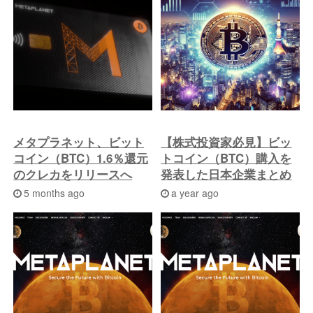
の
投
稿
へ
メタプラネット、ビット
【株式投資家必見】ビッ
コイン（BTC）1.6％還元
トコイン（BTC）購入を
のクレカをリリースへ
発表した日本企業まとめ
5 months ago
a year ago