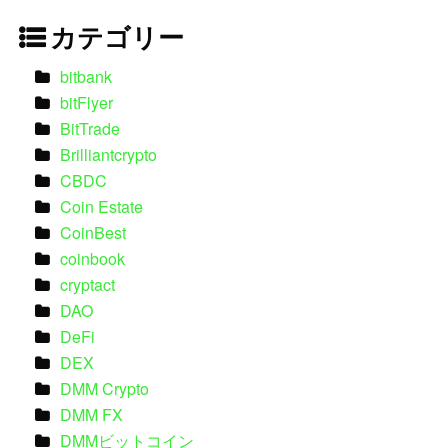
カテゴリー
bitbank
bitFlyer
BitTrade
Brilliantcrypto
CBDC
Coin Estate
CoinBest
coinbook
cryptact
DAO
DeFi
DEX
DMM Crypto
DMM FX
DMMビットコイン