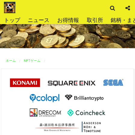
検
コ
索
ン
テ
トップ
ニュース
お得情報
取引所
銘柄・ま
ン
ツ
へ
ス
キ
ッ
ホーム
NFTゲーム
プ