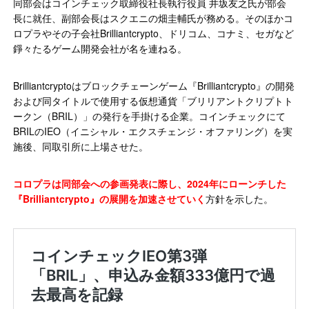
同部会はコインチェック取締役社長執行役員 井坂友之氏が部会
長に就任、副部会長はスクエニの畑圭輔氏が務める。そのほかコ
ロプラやその子会社Brilliantcrypto、ドリコム、コナミ、セガなど
錚々たるゲーム開発会社が名を連ねる。
Brilliantcryptoはブロックチェーンゲーム『Brilliantcrypto』の開発
および同タイトルで使用する仮想通貨「ブリリアントクリプトト
ークン（BRIL）」の発行を手掛ける企業。コインチェックにて
BRILのIEO（イニシャル・エクスチェンジ・オファリング）を実
施後、同取引所に上場させた。
コロプラは同部会への参画発表に際し、2024年にローンチした
『Brilliantcrypto』の展開を加速させていく
方針を示した。