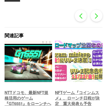
過
去
関連記事
の
投
稿
へ
NTTドコモ、最新NFT規
NFTゲーム『コインムス
格活用のゲーム
メ』、ローンチ日程が決
『GT6551』をローンチへ
定 重大発表も予告