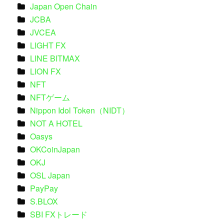
Japan Open Chain
JCBA
JVCEA
LIGHT FX
LINE BITMAX
LION FX
NFT
NFTゲーム
Nippon Idol Token（NIDT）
NOT A HOTEL
Oasys
OKCoinJapan
OKJ
OSL Japan
PayPay
S.BLOX
SBI FXトレード