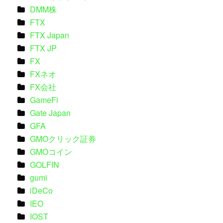
DMM株
FTX
FTX Japan
FTX JP
FX
FXネオ
FX会社
GameFi
Gate Japan
GFA
GMOクリック証券
GMOコイン
GOLFIN
gumi
iDeCo
IEO
IOST