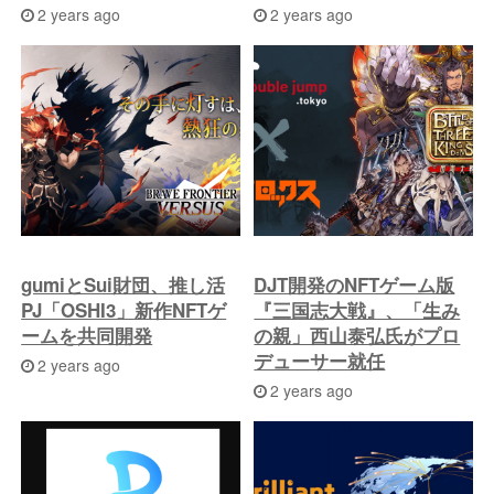
2 years ago
2 years ago
gumiとSui財団、推し活
DJT開発のNFTゲーム版
PJ「OSHI3」新作NFTゲ
『三国志大戦』、「生み
ームを共同開発
の親」西山泰弘氏がプロ
デューサー就任
2 years ago
2 years ago