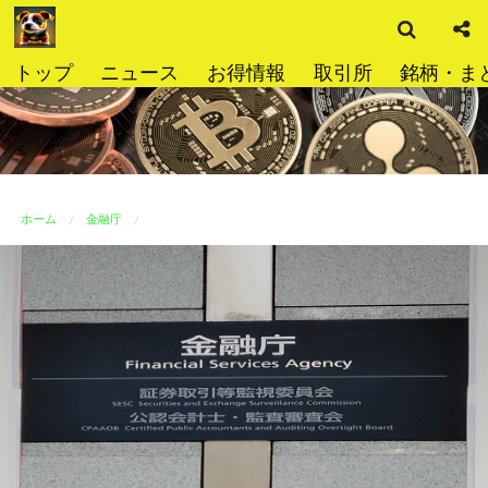
検
コ
索
ン
テ
トップ
ニュース
お得情報
取引所
銘柄・ま
ン
ツ
へ
ス
キ
ッ
ホーム
金融庁
プ