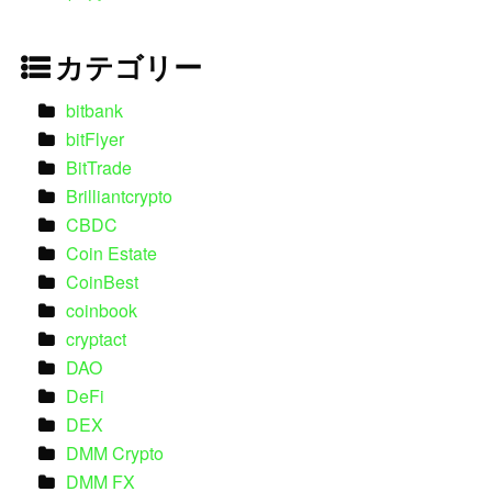
カテゴリー
bitbank
bitFlyer
BitTrade
Brilliantcrypto
CBDC
Coin Estate
CoinBest
coinbook
cryptact
DAO
DeFi
DEX
DMM Crypto
DMM FX