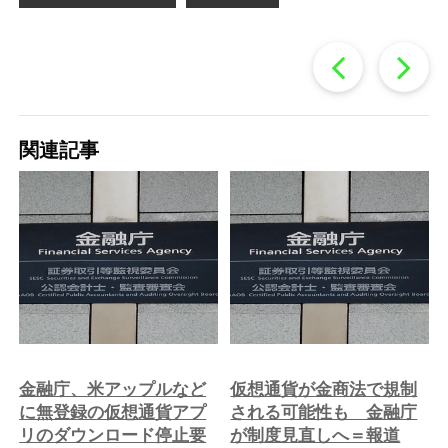
過
去
関連記事
の
投
稿
へ
金融庁、米アップルなど
仮想通貨が金商法で規制
に無登録の仮想通貨アプ
される可能性も 金融庁
リのダウンロード停止要
が制度見直しへ＝報道