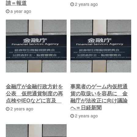
請＝報道
2 years ago
a year ago
金融庁が金融行政方針を
事業者のゲーム内仮想通
公表 仮想通貨制度の再
貨の取扱いを容易に 金
点検やIEOなどに言及
融庁が法改正に向け議論
へ＝日経新聞
2 years ago
2 years ago