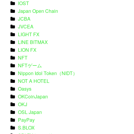
IOST
Japan Open Chain
JCBA
JVCEA
LIGHT FX
LINE BITMAX
LION FX
NFT
NFTゲーム
Nippon Idol Token（NIDT）
NOT A HOTEL
Oasys
OKCoinJapan
OKJ
OSL Japan
PayPay
S.BLOX