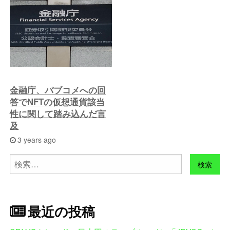
金融庁、パブコメへの回
答でNFTの仮想通貨該当
性に関して踏み込んだ言
及
3 years ago
検
索:
最近の投稿