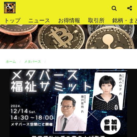
検
コ
索
ン
テ
トップ
ニュース
お得情報
取引所
銘柄・ま
ン
ツ
へ
ス
キ
ッ
ホーム
メタバース
プ