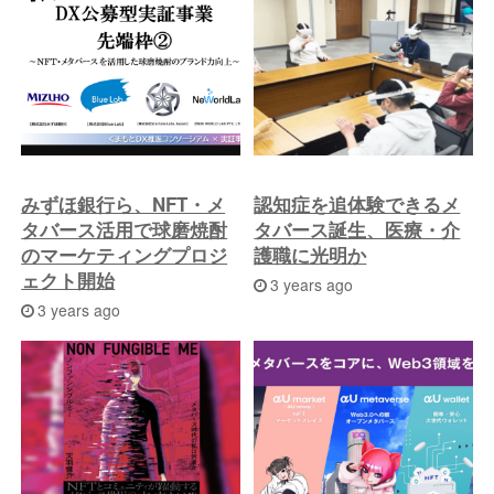
投
稿
へ
みずほ銀行ら、NFT・メ
認知症を追体験できるメ
タバース活用で球磨焼酎
タバース誕生、医療・介
のマーケティングプロジ
護職に光明か
ェクト開始
3 years ago
3 years ago