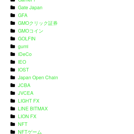
Gate Japan
GFA
GMOクリック証券
GMOコイン
GOLFIN
gumi
iDeCo
IEO
IOST
Japan Open Chain
JCBA
JVCEA
LIGHT FX
LINE BITMAX
LION FX
NFT
NFTゲーム