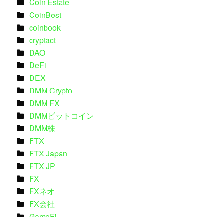
Coin Estate
CoinBest
coinbook
cryptact
DAO
DeFi
DEX
DMM Crypto
DMM FX
DMMビットコイン
DMM株
FTX
FTX Japan
FTX JP
FX
FXネオ
FX会社
GameFi