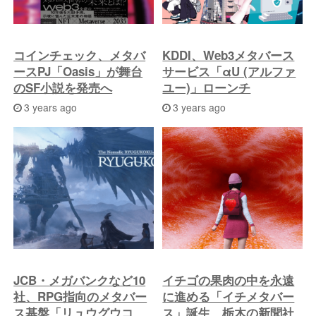
コインチェック、メタバ
KDDI、Web3メタバース
ースPJ「Oasis」が舞台
サービス「αU (アルファ
のSF小説を発売へ
ユー)」ローンチ
3 years ago
3 years ago
JCB・メガバンクなど10
イチゴの果肉の中を永遠
社、RPG指向のメタバー
に進める「イチメタバー
ス基盤「リュウグウコ
ス」誕生、栃木の新聞社