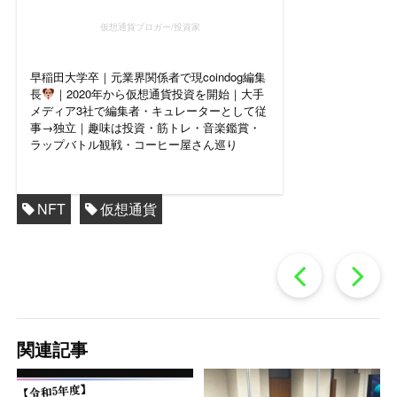
仮想通貨ブロガー/投資家
早稲田大学卒｜元業界関係者で現coindog編集
長
｜2020年から仮想通貨投資を開始｜大手
メディア3社で編集者・キュレーターとして従
事→独立｜趣味は投資・筋トレ・音楽鑑賞・
ラップバトル観戦・コーヒー屋さん巡り
NFT
仮想通貨
過
去
関連記事
の