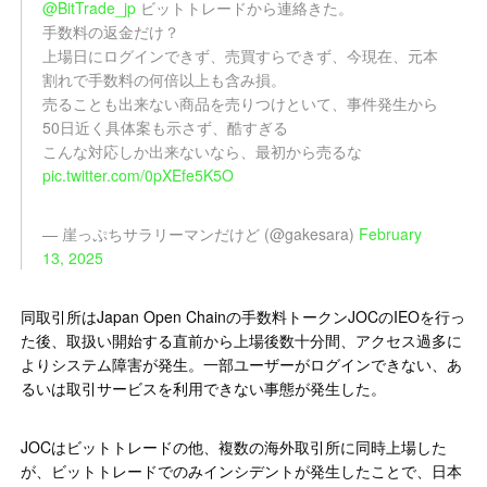
@BitTrade_jp
ビットトレードから連絡きた。
手数料の返金だけ？
上場日にログインできず、売買すらできず、今現在、元本
割れで手数料の何倍以上も含み損。
売ることも出来ない商品を売りつけといて、事件発生から
50日近く具体案も示さず、酷すぎる
こんな対応しか出来ないなら、最初から売るな
pic.twitter.com/0pXEfe5K5O
— 崖っぷちサラリーマンだけど (@gakesara)
February
13, 2025
同取引所はJapan Open Chainの手数料トークンJOCのIEOを行っ
た後、取扱い開始する直前から上場後数十分間、アクセス過多に
よりシステム障害が発生。一部ユーザーがログインできない、あ
るいは取引サービスを利用できない事態が発生した。
JOCはビットトレードの他、複数の海外取引所に同時上場した
が、ビットトレードでのみインシデントが発生したことで、日本