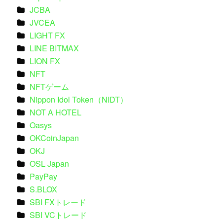
JCBA
JVCEA
LIGHT FX
LINE BITMAX
LION FX
NFT
NFTゲーム
Nippon Idol Token（NIDT）
NOT A HOTEL
Oasys
OKCoinJapan
OKJ
OSL Japan
PayPay
S.BLOX
SBI FXトレード
SBI VCトレード