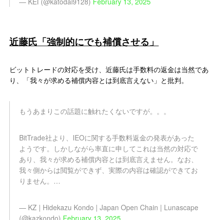
— KEI (@katodai9128)
February 13, 2025
近藤氏「強制的にでも補償させる」
ビットトレードの対応を受け、近藤氏は手数料の返金は当然であ
り、「我々が求める補償内容とは到底言えない」と批判。
もうあまりこの話題に触れたくないですが。。。
BitTrade社より、IEOに関する手数料返金の発表があった
ようです。しかしながら率直に申してこれは当然の対応で
あり、我々が求める補償内容とは到底言えません。なお、
我々側からは閲覧ができず、実際の内容は確認ができてお
りません。…
— KZ | Hidekazu Kondo | Japan Open Chain | Lunascape
(@kazkondo)
February 13, 2025