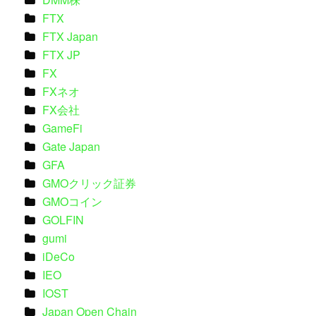
FTX
FTX Japan
FTX JP
FX
FXネオ
FX会社
GameFi
Gate Japan
GFA
GMOクリック証券
GMOコイン
GOLFIN
gumi
iDeCo
IEO
IOST
Japan Open Chain