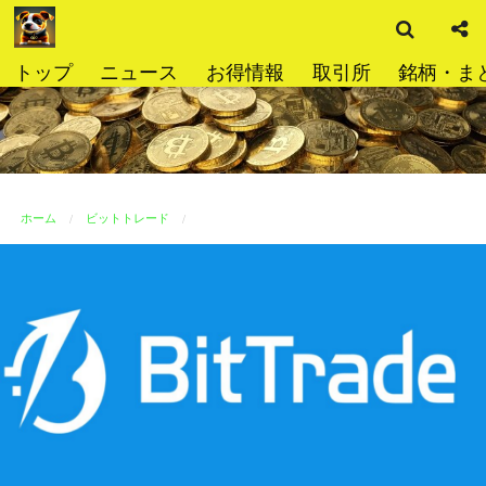
検
コ
索
ン
テ
トップ
ニュース
お得情報
取引所
銘柄・ま
ン
ツ
へ
ス
キ
ッ
ホーム
ビットトレード
プ