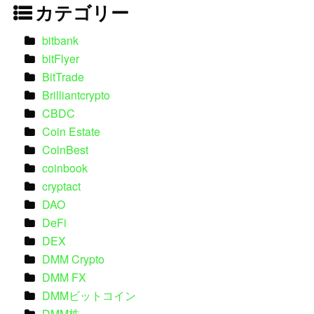
カテゴリー
bitbank
bitFlyer
BitTrade
Brilliantcrypto
CBDC
Coin Estate
CoinBest
coinbook
cryptact
DAO
DeFi
DEX
DMM Crypto
DMM FX
DMMビットコイン
DMM株