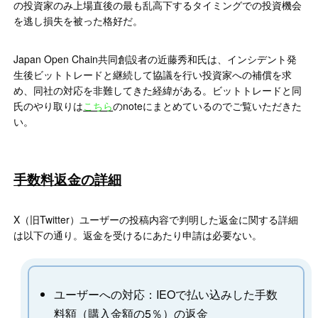
の投資家のみ上場直後の最も乱高下するタイミングでの投資機会
を逃し損失を被った格好だ。
Japan Open Chain共同創設者の近藤秀和氏は、インシデント発
生後ビットトレードと継続して協議を行い投資家への補償を求
め、同社の対応を非難してきた経緯がある。ビットトレードと同
氏のやり取りは
こちら
のnoteにまとめているのでご覧いただきた
い。
手数料返金の詳細
X（旧Twitter）ユーザーの投稿内容で判明した返金に関する詳細
は以下の通り。返金を受けるにあたり申請は必要ない。
ユーザーへの対応：IEOで払い込みした手数
料額（購入金額の5％）の返金