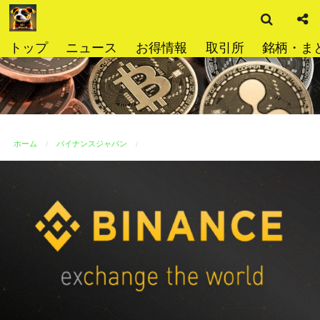
検
コ
索
ン
テ
トップ
ニュース
お得情報
取引所
銘柄・ま
ン
ツ
へ
ス
キ
ッ
ホーム
バイナンスジャパン
プ