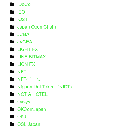
iDeCo
IEO
IOST
Japan Open Chain
JCBA
JVCEA
LIGHT FX
LINE BITMAX
LION FX
NFT
NFTゲーム
Nippon Idol Token（NIDT）
NOT A HOTEL
Oasys
OKCoinJapan
OKJ
OSL Japan