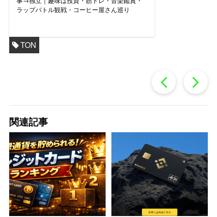
事→独立｜趣味は投資・筋トレ・音楽鑑賞・
ラップバトル観戦・コーヒー屋さん巡り
TON
過
去
関連記事
の
投
稿