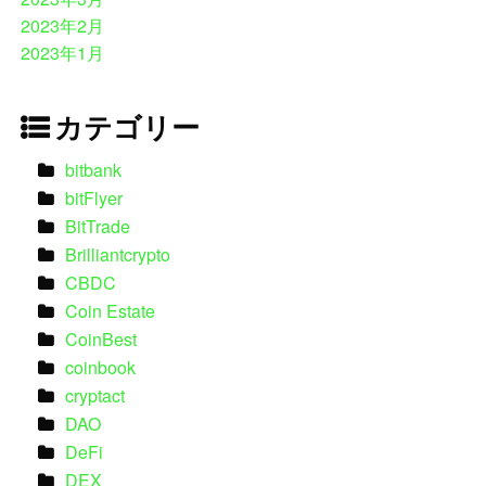
2023年2月
2023年1月
カテゴリー
bitbank
bitFlyer
BitTrade
Brilliantcrypto
CBDC
Coin Estate
CoinBest
coinbook
cryptact
DAO
DeFi
DEX