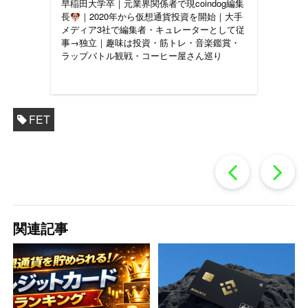
早稲田大学卒｜元業界関係者で現coindog編集
長
｜2020年から仮想通貨投資を開始｜大手
メディア3社で編集者・キュレーターとして従
事→独立｜趣味は投資・筋トレ・音楽鑑賞・
ラップバトル観戦・コーヒー屋さん巡り
FET
過
去
関連記事
の
投