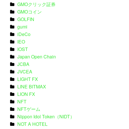
GMOクリック証券
GMOコイン
GOLFIN
gumi
iDeCo
IEO
IOST
Japan Open Chain
JCBA
JVCEA
LIGHT FX
LINE BITMAX
LION FX
NFT
NFTゲーム
Nippon Idol Token（NIDT）
NOT A HOTEL