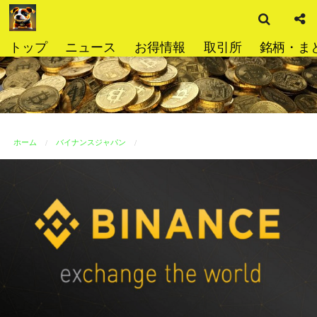
検
コ
索
ン
テ
トップ
ニュース
お得情報
取引所
銘柄・ま
ン
ツ
へ
ス
キ
ッ
ホーム
バイナンスジャパン
プ