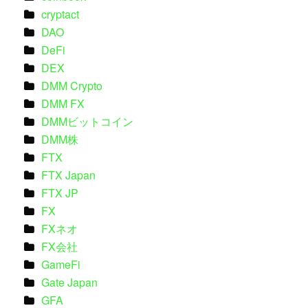
cryptact
DAO
DeFi
DEX
DMM Crypto
DMM FX
DMMビットコイン
DMM株
FTX
FTX Japan
FTX JP
FX
FXネオ
FX会社
GameFi
Gate Japan
GFA