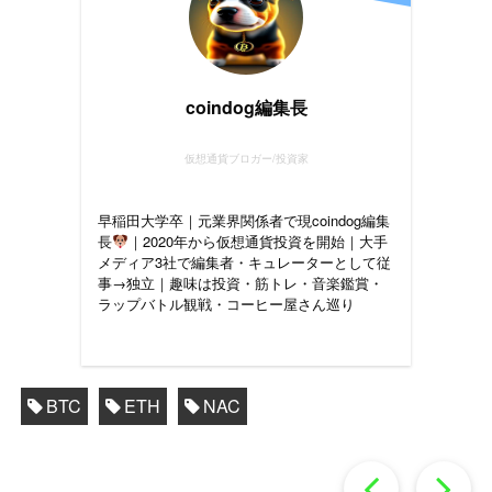
coindog編集長
仮想通貨ブロガー/投資家
早稲田大学卒｜元業界関係者で現coindog編集
長
｜2020年から仮想通貨投資を開始｜大手
メディア3社で編集者・キュレーターとして従
事→独立｜趣味は投資・筋トレ・音楽鑑賞・
ラップバトル観戦・コーヒー屋さん巡り
BTC
ETH
NAC
過