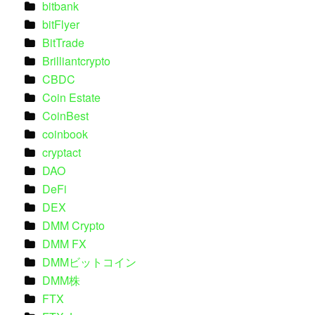
bitbank
bitFlyer
BitTrade
Brilliantcrypto
CBDC
Coin Estate
CoinBest
coinbook
cryptact
DAO
DeFi
DEX
DMM Crypto
DMM FX
DMMビットコイン
DMM株
FTX