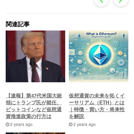
去
関連記事
の
投
稿
へ
【速報】第47代米国大統
仮想通貨の未来を拓くイ
領にトランプ氏が就任、
ーサリアム（ETH）とは
ビットコインなど仮想通
｜特徴・買い方・将来性
貨推進政策の行方は
を解説
2 years ago
2 years ago