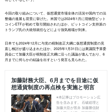
今回の取り組みについて、仮想通貨市場全体の活況や国内での法
整備の進展も背景に挙げた。米国では2024年1月に現物型ビット
コインETFが初めて取引開始されたほか、ビットコイン支持派の
トランプ氏の大統領就任などにより強気相場が到来。
日本でも2024年12月に与党の税制改正大綱に仮想通貨制度の見
直し検討が盛り込まれたほか、2025年1月31日には衆議院予算委
員会にて加藤大臣が税制改正大綱に沿った議論が進んでおり、6
月までに何らかの結論を出すという発言も見られた。