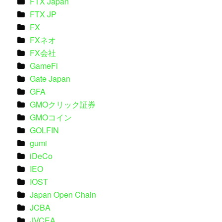
FTX Japan
FTX JP
FX
FXネオ
FX会社
GameFi
Gate Japan
GFA
GMOクリック証券
GMOコイン
GOLFIN
gumi
iDeCo
IEO
IOST
Japan Open Chain
JCBA
JVCEA