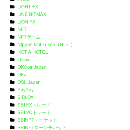
LIGHT FX
LINE BITMAX
LION FX
NFT
NFTゲーム
Nippon Idol Token（NIDT）
NOT A HOTEL
Oasys
OKCoinJapan
OKJ
OSL Japan
PayPay
S.BLOX
SBI FXトレード
SBI VCトレード
SBINFTマーケット
SBINFTローンチパッド