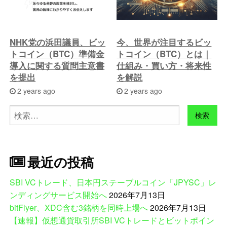
NHK党の浜田議員、ビッ
今、世界が注目するビッ
トコイン（BTC）準備金
トコイン（BTC）とは｜
導入に関する質問主意書
仕組み・買い方・将来性
を提出
を解説
2 years ago
2 years ago
検
索:
最近の投稿
SBI VCトレード、日本円ステーブルコイン「JPYSC」レ
ンディングサービス開始へ
2026年7月13日
bitFlyer、XDC含む3銘柄を同時上場へ
2026年7月13日
【速報】仮想通貨取引所SBI VCトレードとビットポイン