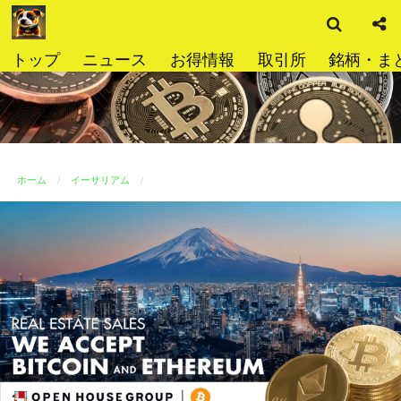
検
コ
索
ン
テ
トップ
ニュース
お得情報
取引所
銘柄・ま
ン
ツ
へ
ス
キ
ッ
ホーム
イーサリアム
プ