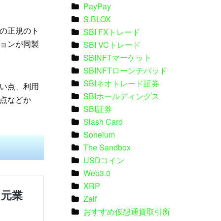
PayPay
S.BLOX
の正規のト
SBI FXトレード
ョンが同製
SBI VCトレード
SBINFTマーケット
SBINFTローンチパッド
SBIネオトレード証券
い点、利用
SBIホールディングス
点などか
SBI証券
Slash Card
Soneium
The Sandbox
USDコイン
Web3.0
XRP
Zaif
おすすめ仮想通貨取引所