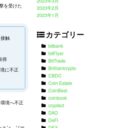
2023年3月
攻撃を受けた
2023年2月
2023年1月
カテゴリー
に接触
bitbank
bitFlyer
取得
BitTrade
Brilliantcrypto
番環境に不正
CBDC
Coin Estate
CoinBest
coinbook
本番環境へ不正
cryptact
DAO
DeFi
ーション、ソー
DEX