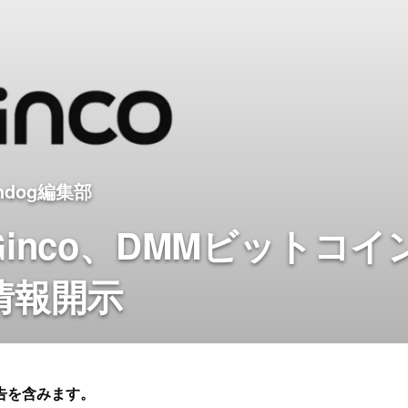
indog編集部
inco、DMMビットコイ
情報開示
告を含みます。