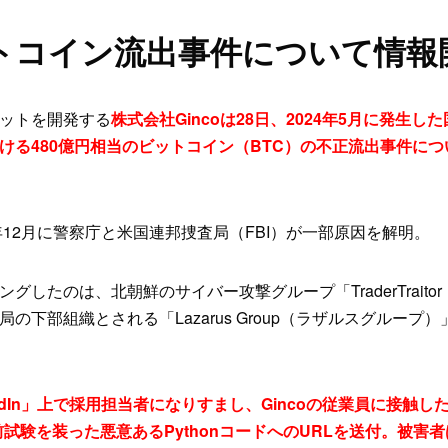
ットコイン流出事件について情報
ットを開発する
株式会社Gincoは28日、2024年5月に発生し
nにおける480億円相当のビットコイン（BTC）の不正流出事件に
年12月に警察庁と米国連邦捜査局（FBI）が一部原因を解明。
したのは、北朝鮮のサイバー攻撃グループ「TraderTraito
の下部組織とされる「Lazarus Group（ラザルスグループ
「LinkedIn」上で採用担当者になりすまし、Gincoの従業員に接触
用前試験を装った悪意あるPythonコードへのURLを送付。被害