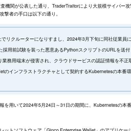
捜査機関が公表した通り、TraderTraitorにより大規模サイバー
攻撃者の手口は以下の通り。
In上でリクルーターになりすまし、2024年3月下旬に同社従業員
れた採用前試験を装った悪意あるPythonスクリプトのURLを送付
り業務用端末が侵害され、クラウドサービスの認証情報を不正
ise Walletのインフラストラクチャとして契約するKubernetesの本
用いて2024年5月24日～31日の期間に、Kubernetesの
ソフトウェア「Ginco Enterprise Wallet」のアプリケ