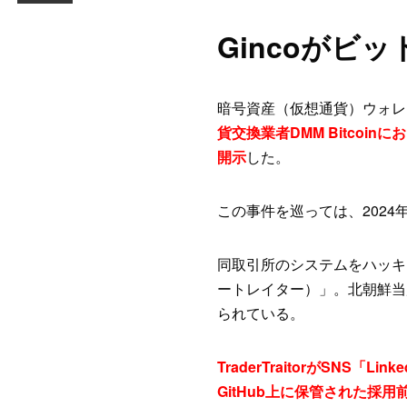
Gincoがビ
暗号資産（仮想通貨）ウォレ
貨交換業者DMM Bitcoi
開示
した。
この事件を巡っては、2024
同取引所のシステムをハッキング
ートレイター）」。北朝鮮当局
られている。
TraderTraitorがSNS
GitHub上に保管された採