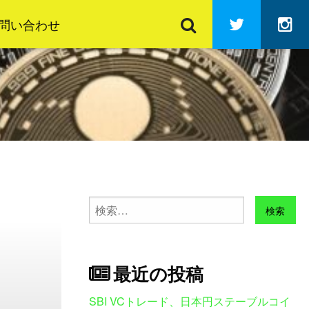
検
Twitter
In
索
問い合わせ
検
索:
最近の投稿
SBI VCトレード、日本円ステーブルコイ