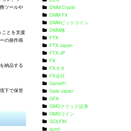
務ツールや
DMM Crypto
DMM FX
DMMビットコイン
DMM株
扱うことを支援
FTX
ーの操作画
FTX Japan
FTX JP
FX
を納品する
FXネオ
FX会社
GameFi
境下で保管
Gate Japan
GFA
GMOクリック証券
GMOコイン
GOLFIN
gumi