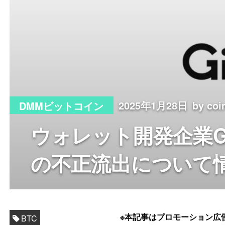
2025年1月28日
by co
DMMビットコイン
ウォレット開発企業G
の不正流出について
※本記事はプロモーション広
BTC