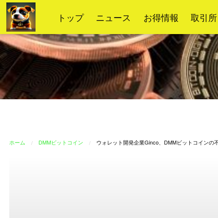
コ
トップ
ニュース
お得情報
取引所
ン
テ
ン
ツ
へ
ス
キ
ッ
プ
ホーム
DMMビットコイン
ウォレット開発企業Ginco、DMMビットコイン