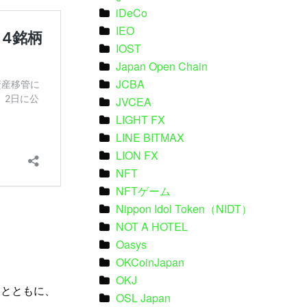
iDeCo
IEO
IOST
Japan Open Chain
JCBA
JVCEA
LIGHT FX
LINE BITMAX
LION FX
NFT
NFTゲーム
Nippon Idol Token（NIDT）
NOT A HOTEL
Oasys
OKCoinJapan
OKJ
供するとともに、
OSL Japan