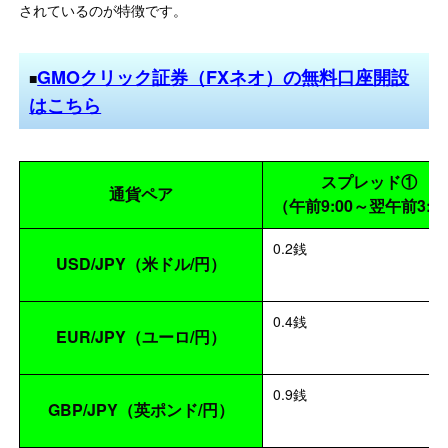
されているのが特徴です。
GMOクリック証券（FXネオ）の無料口座開設
■
はこちら
スプレッド①
通貨ペア
（午前9:00～翌午前3:0
0.2銭
USD/JPY（米ドル/円）
0.4銭
EUR/JPY（ユーロ/円）
0.9銭
GBP/JPY（英ポンド/円）