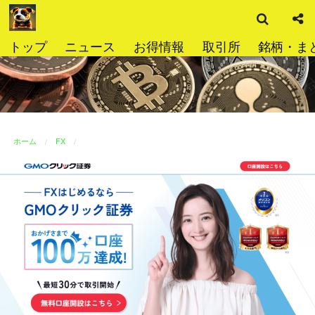
検
コ
索
ン
テ
トップ
ニュース
お得情報
取引所
銘柄・ま
ン
ツ
へ
ス
キ
ッ
ホーム
FX
プ