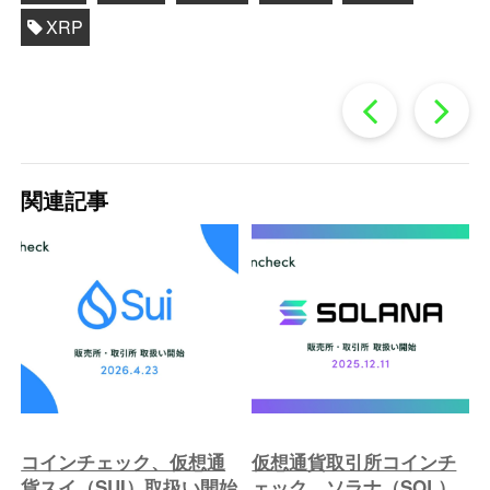
XRP
過
去
関連記事
の
投
稿
へ
コインチェック、仮想通
仮想通貨取引所コインチ
貨スイ（SUI）取扱い開始
ェック、ソラナ（SOL）