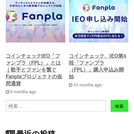
コインチェックIEO「フ
コインチェック、IEO第4
ァンプラ（FPL）」とは
段「ファンプラ
｜歌手とファンを繋ぐ
（FPL）」購入申込み開
Fanplaプロジェクトの仮
始
想通貨
10 months ago
9 months ago
検
索:
最近の投稿