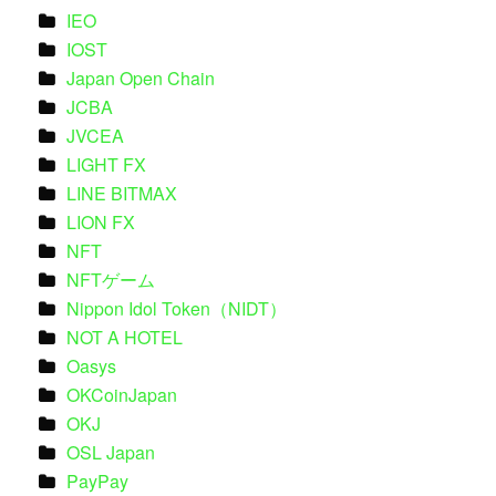
IEO
IOST
Japan Open Chain
JCBA
JVCEA
LIGHT FX
LINE BITMAX
LION FX
NFT
NFTゲーム
Nippon Idol Token（NIDT）
NOT A HOTEL
Oasys
OKCoinJapan
OKJ
OSL Japan
PayPay