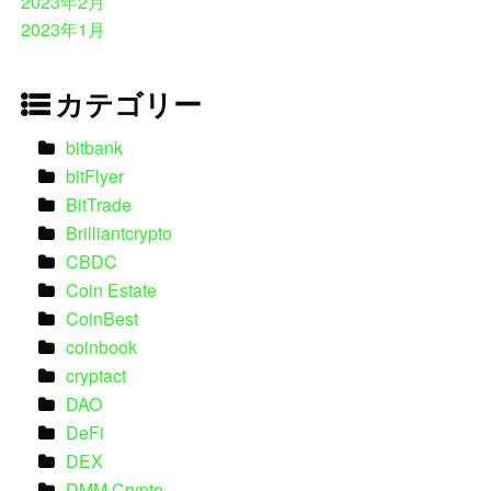
2023年2月
2023年1月
カテゴリー
bitbank
bitFlyer
BitTrade
Brilliantcrypto
CBDC
Coin Estate
CoinBest
coinbook
cryptact
DAO
DeFi
DEX
DMM Crypto