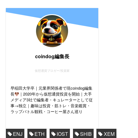
coindog編集長
仮想通貨ブロガー/投資家
早稲田大学卒｜元業界関係者で現coindog編集
長
｜2020年から仮想通貨投資を開始｜大手
メディア3社で編集者・キュレーターとして従
事→独立｜趣味は投資・筋トレ・音楽鑑賞・
ラップバトル観戦・コーヒー屋さん巡り
ENJ
ETH
IOST
SHIB
XEM