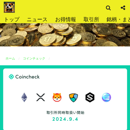
検
コ
索
ン
テ
トップ
ニュース
お得情報
取引所
銘柄・ま
ン
ツ
へ
ス
キ
ッ
ホーム
コインチェック
プ