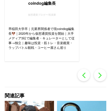
coindog編集長
仮想通貨ブロガー/投資家
早稲田大学卒｜元業界関係者で現coindog編集
長
｜2020年から仮想通貨投資を開始｜大手
メディア3社で編集者・キュレーターとして従
事→独立｜趣味は投資・筋トレ・音楽鑑賞・
ラップバトル観戦・コーヒー屋さん巡り
過
去
関連記事
の