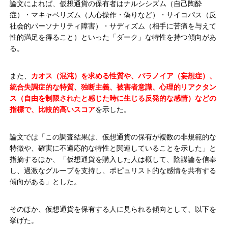
論文によれば、仮想通貨の保有者はナルシシズム（自己陶酔
症）・マキャベリズム（人心操作・偽りなど）・サイコパス（反
社会的パーソナリティ障害）・サディズム（相手に苦痛を与えて
性的満足を得ること）といった「ダーク」な特性を持つ傾向があ
る。
また、
カオス（混沌）を求める性質や、パラノイア（妄想症）、
統合失調症的な特質、独断主義、被害者意識、心理的リアクタン
ス（自由を制限されたと感じた時に生じる反発的な感情）などの
指標で、比較的高いスコア
を示した。
論文では「この調査結果は、仮想通貨の保有が複数の非規範的な
特徴や、確実に不適応的な特性と関連していることを示した」と
指摘するほか、「仮想通貨を購入した人は概して、陰謀論を信奉
し、過激なグループを支持し、ポピュリスト的な感情を共有する
傾向がある」とした。
そのほか、仮想通貨を保有する人に見られる傾向として、以下を
挙げた。