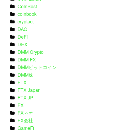
CoinBest
coinbook
cryptact
DAO
DeFi
DEX
DMM Crypto
DMM FX
DMMビットコイン
DMM株
FTX
FTX Japan
FTX JP
FX
FXネオ
FX会社
GameFi