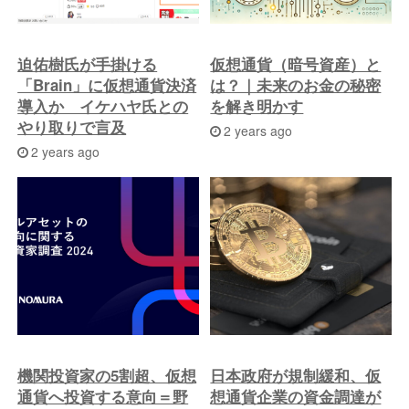
迫佑樹氏が手掛ける
仮想通貨（暗号資産）と
「Brain」に仮想通貨決済
は？｜未来のお金の秘密
導入か イケハヤ氏との
を解き明かす
やり取りで言及
2 years ago
2 years ago
機関投資家の5割超、仮想
日本政府が規制緩和、仮
通貨へ投資する意向＝野
想通貨企業の資金調達が