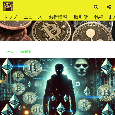
検
コ
索
ン
テ
トップ
ニュース
お得情報
取引所
銘柄・ま
ン
ツ
へ
ス
キ
ッ
ホーム
仮想通貨
プ