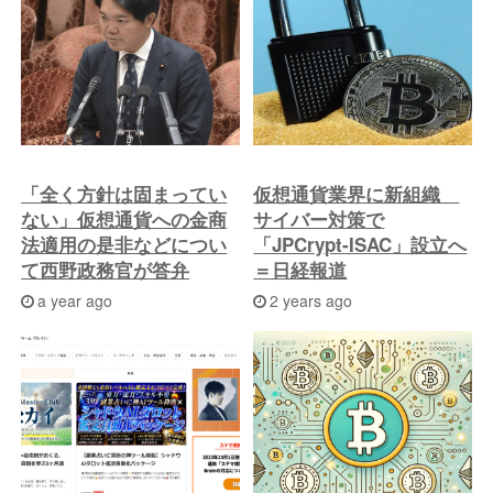
投
稿
へ
「全く方針は固まってい
仮想通貨業界に新組織
ない」仮想通貨への金商
サイバー対策で
法適用の是非などについ
「JPCrypt-ISAC」設立へ
て西野政務官が答弁
＝日経報道
a year ago
2 years ago