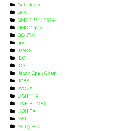
Gate Japan
GFA
GMOクリック証券
GMOコイン
GOLFIN
gumi
iDeCo
IEO
IOST
Japan Open Chain
JCBA
JVCEA
LIGHT FX
LINE BITMAX
LION FX
NFT
NFTゲーム