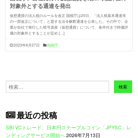
対象外とする通達を発出
仮想通貨の法人税のルールを改正 国税庁は20日、「法人税基本通達等
の一部改正について」と題する法令解釈通達を公表した。その中で、企
業が自社で発行した暗号資産（仮想通貨）について、条件付きで時価評
価の対象外とすることが定め […]
2023年6月27日
国税庁
検
索:
最近の投稿
SBI VCトレード、日本円ステーブルコイン「JPYSC」レ
ンディングサービス開始へ
2026年7月13日