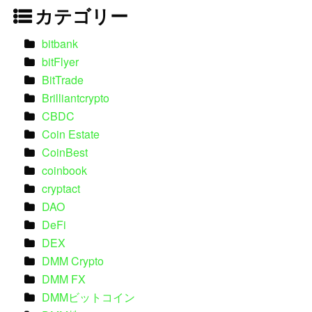
カテゴリー
bitbank
bitFlyer
BitTrade
Brilliantcrypto
CBDC
Coin Estate
CoinBest
coinbook
cryptact
DAO
DeFi
DEX
DMM Crypto
DMM FX
DMMビットコイン