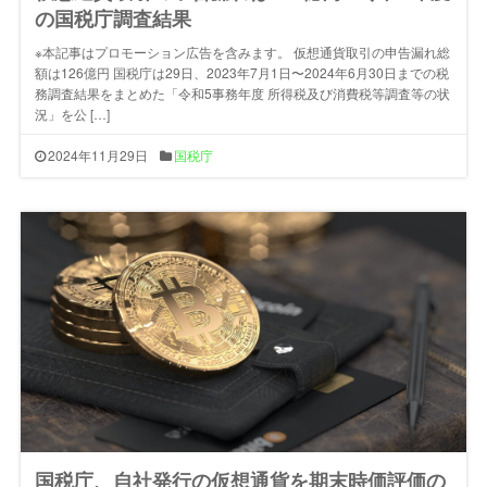
の国税庁調査結果
※本記事はプロモーション広告を含みます。 仮想通貨取引の申告漏れ総
額は126億円 国税庁は29日、2023年7月1日〜2024年6月30日までの税
務調査結果をまとめた「令和5事務年度 所得税及び消費税等調査等の状
況」を公 […]
2024年11月29日
国税庁
国税庁、自社発行の仮想通貨を期末時価評価の