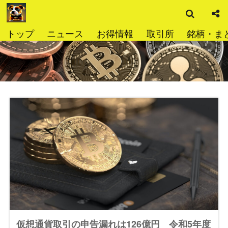
検
コ
索
ン
テ
トップ
ニュース
お得情報
取引所
銘柄・ま
ン
ツ
へ
ス
キ
ッ
プ
仮想通貨取引の申告漏れは126億円 令和5年度