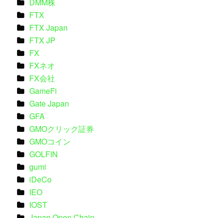
DMM株
FTX
FTX Japan
FTX JP
FX
FXネオ
FX会社
GameFi
Gate Japan
GFA
GMOクリック証券
GMOコイン
GOLFIN
gumi
iDeCo
IEO
IOST
Japan Open Chain