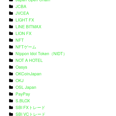
JCBA
JVCEA
LIGHT FX
LINE BITMAX
LION FX
NFT
NFTゲーム
Nippon Idol Token（NIDT）
NOT A HOTEL
Oasys
OKCoinJapan
OKJ
OSL Japan
PayPay
S.BLOX
SBI FXトレード
SBI VCトレード