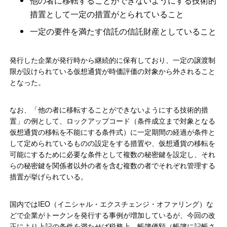
他の者に移転することができないようにする技術的
措置として一定の措置がとられていること
一定の要件を満たす信託の信託財産としていること
発行した企業が発行時から継続的に保有しており、一定の譲渡制
限が設けられている仮想通貨が時価評価の対象から外されること
となった。
なお、「他の者に移転することができないようにする技術的措
置」の例として、ロックアップコード（条件成立まで対象となる
仮想通貨の移転を不能にする条件式）に一定期間の経過が条件と
して定められているものの設定をする措置や、仮想通貨の移転を
可能にするために必要な条件として複数の秘密鍵を設定し、それ
らの秘密鍵を関係者以外の者を含む複数の者でそれぞれ管理する
措置が挙げられている。
国内ではIEO（イニシャル・エクスチェンジ・オファリング）な
どで企業がトークンを発行する事例が増加しているが、今回の改
正により上記の条件を満たせば税務上、帳簿価額（帳簿に記帳さ