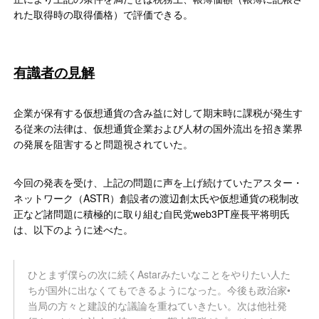
れた取得時の取得価格）で評価できる。
有識者の見解
企業が保有する仮想通貨の含み益に対して期末時に課税が発生す
る従来の法律は、仮想通貨企業および人材の国外流出を招き業界
の発展を阻害すると問題視されていた。
今回の発表を受け、上記の問題に声を上げ続けていたアスター・
ネットワーク（ASTR）創設者の渡辺創太氏や仮想通貨の税制改
正など諸問題に積極的に取り組む自民党web3PT座長平将明氏
は、以下のように述べた。
ひとまず僕らの次に続くAstarみたいなことをやりたい人た
ちが国外に出なくてもできるようになった。今後も政治家•
当局の方々と建設的な議論を重ねていきたい。次は他社発