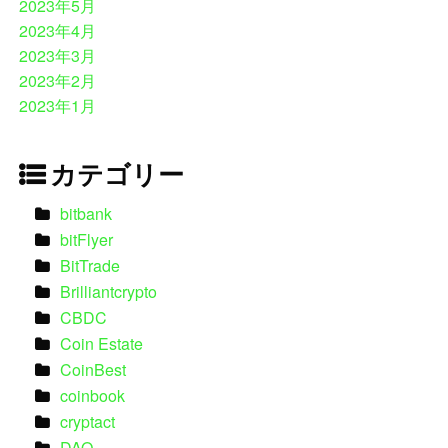
2023年5月
2023年4月
2023年3月
2023年2月
2023年1月
カテゴリー
bitbank
bitFlyer
BitTrade
Brilliantcrypto
CBDC
Coin Estate
CoinBest
coinbook
cryptact
DAO