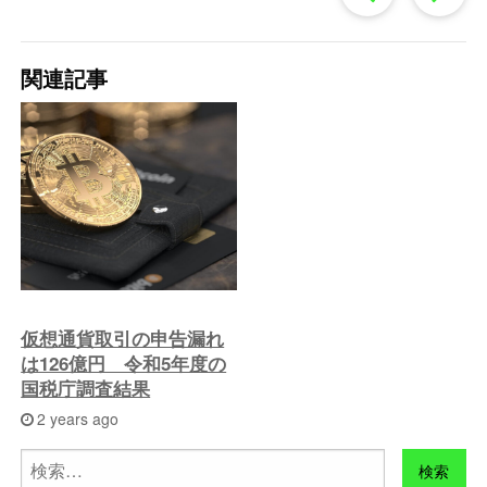
去
関連記事
の
投
稿
へ
仮想通貨取引の申告漏れ
は126億円 令和5年度の
国税庁調査結果
2 years ago
検