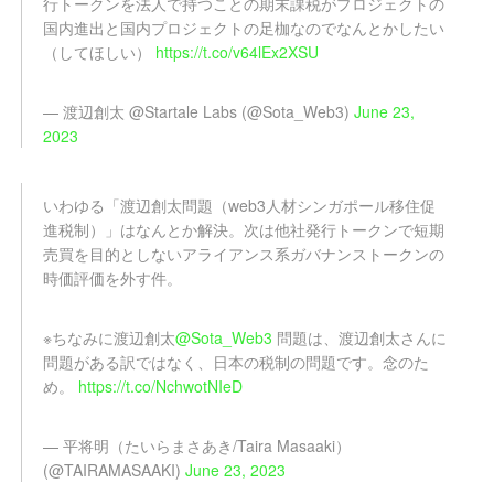
行トークンを法人で持つことの期末課税がプロジェクトの
国内進出と国内プロジェクトの足枷なのでなんとかしたい
（してほしい）
https://t.co/v64lEx2XSU
— 渡辺創太 @Startale Labs (@Sota_Web3)
June 23,
2023
いわゆる「渡辺創太問題（web3人材シンガポール移住促
進税制）」はなんとか解決。次は他社発行トークンで短期
売買を目的としないアライアンス系ガバナンストークンの
時価評価を外す件。
※ちなみに渡辺創太
@Sota_Web3
問題は、渡辺創太さんに
問題がある訳ではなく、日本の税制の問題です。念のた
め。
https://t.co/NchwotNIeD
— 平将明（たいらまさあき/Taira Masaaki）
(@TAIRAMASAAKI)
June 23, 2023