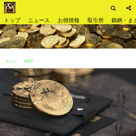
検
コ
索
ン
テ
トップ
ニュース
お得情報
取引所
銘柄・ま
ン
ツ
へ
ス
キ
ッ
ホーム
国税庁
プ