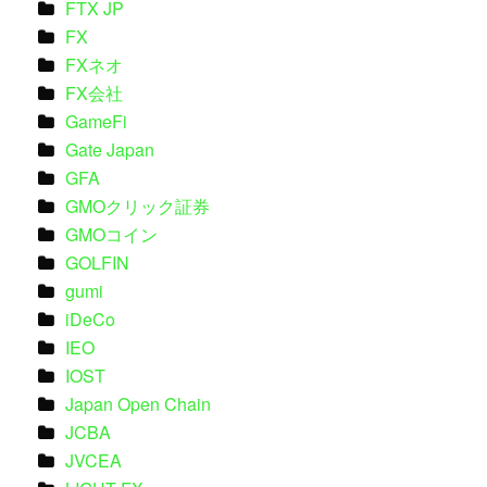
FTX JP
FX
FXネオ
FX会社
GameFi
Gate Japan
GFA
GMOクリック証券
GMOコイン
GOLFIN
gumi
iDeCo
IEO
IOST
Japan Open Chain
JCBA
JVCEA