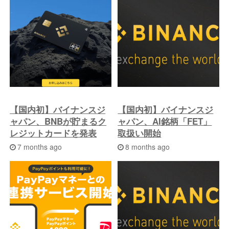
【国内初】バイナンスジ
【国内初】バイナンスジ
ャパン、BNBが貯まるク
ャパン、AI銘柄「FET」
レジットカードを発表
取扱い開始
7 months ago
8 months ago