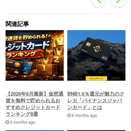
去
関連記事
の
投
稿
へ
【2026年8月最新】仮想通
BNB1.6％還元が魅力のク
貨を無料で貯められるお
レカ「バイナンスジャパ
すすめクレジットカード
ンカード」とは
ランキング8選
6 months ago
3 months ago