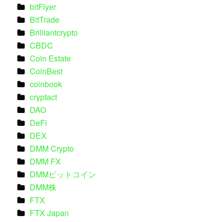
bitFlyer
BitTrade
Brilliantcrypto
CBDC
Coin Estate
CoinBest
coinbook
cryptact
DAO
DeFi
DEX
DMM Crypto
DMM FX
DMMビットコイン
DMM株
FTX
FTX Japan