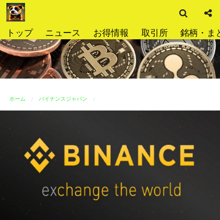
検
コ
索
ン
テ
トップ
ニュース
お得情報
取引所
銘柄・ま
ン
ツ
へ
ス
キ
ッ
ホーム
バイナンスジャパン
プ