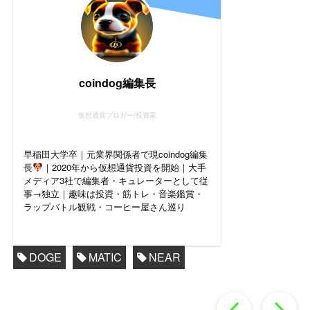
coindog編集長
仮想通貨ブロガー/投資家
早稲田大学卒｜元業界関係者で現coindog編集
長
｜2020年から仮想通貨投資を開始｜大手
メディア3社で編集者・キュレーターとして従
事→独立｜趣味は投資・筋トレ・音楽鑑賞・
ラップバトル観戦・コーヒー屋さん巡り
DOGE
MATIC
NEAR
過