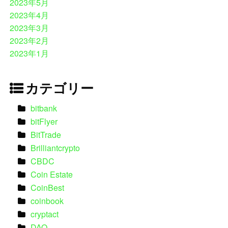
2023年5月
2023年4月
2023年3月
2023年2月
2023年1月
カテゴリー
bitbank
bitFlyer
BitTrade
Brilliantcrypto
CBDC
Coin Estate
CoinBest
coinbook
cryptact
DAO