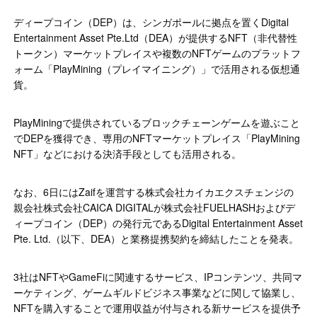
ディープコイン（DEP）は、シンガポールに拠点を置くDigital
Entertainment Asset Pte.Ltd（DEA）が提供するNFT（非代替性
トークン）マーケットプレイスや複数のNFTゲームのプラットフ
ォーム「PlayMining（プレイマイニング）」で活用される仮想通
貨。
PlayMiningで提供されているブロックチェーンゲームを遊ぶこと
でDEPを獲得でき、専用のNFTマーケットプレイス「PlayMining
NFT」などにおける決済手段としても活用される。
なお、6日にはZaifを運営する株式会社カイカエクスチェンジの
親会社株式会社CAICA DIGITALが株式会社FUELHASHおよびデ
ィープコイン（DEP）の発行元であるDigital Entertainment Asset
Pte. Ltd.（以下、DEA）と業務提携契約を締結したことを発表。
3社はNFTやGameFiに関連するサービス、IPコンテンツ、共同マ
ーケティング、ゲームギルドビジネス事業などに関して協業し、
NFTを購入することで運用収益が付与される新サービスを提供予