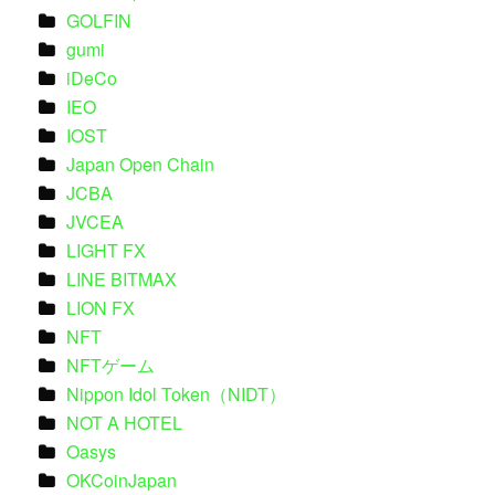
GOLFIN
gumi
iDeCo
IEO
IOST
Japan Open Chain
JCBA
JVCEA
LIGHT FX
LINE BITMAX
LION FX
NFT
NFTゲーム
Nippon Idol Token（NIDT）
NOT A HOTEL
Oasys
OKCoinJapan