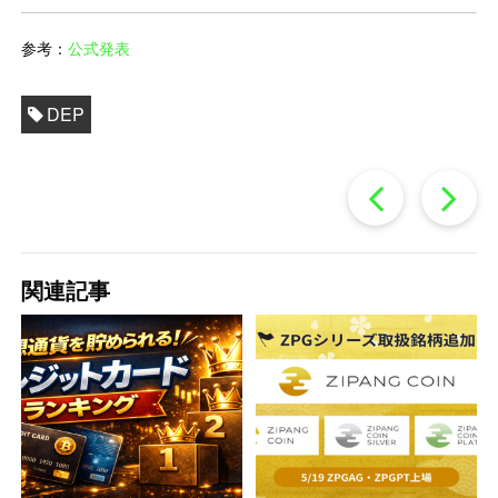
参考：
公式発表
DEP
過
去
関連記事
の
投
稿