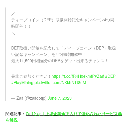
／
ディープコイン（DEP）取扱開始記念キャンペーン4つ同
時開催！！
＼
DEP取扱い開始を記念して「ディープコイン（DEP）取扱
い記念キャンペーン」を4つ同時開催中！
最大11,500円相当分のDEPをゲット出来るチャンス！
是非ご参加ください！
https://t.co/fR4H0ekmfP
#Zaif
#DEP
#PlayMining
pic.twitter.com/NKkhNTt8oM
— Zaif (@zaifdotjp)
June 7, 2023
関連記事：
Zaifとは｜上場企業傘下入りで強化されたサービス群
を解説