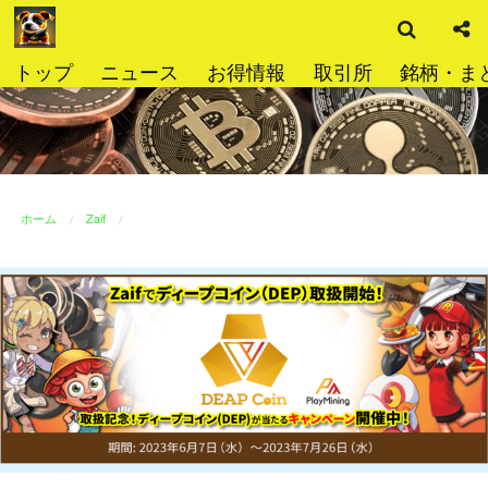
検
コ
索
ン
テ
トップ
ニュース
お得情報
取引所
銘柄・ま
ン
ツ
へ
ス
キ
ッ
ホーム
Zaif
プ