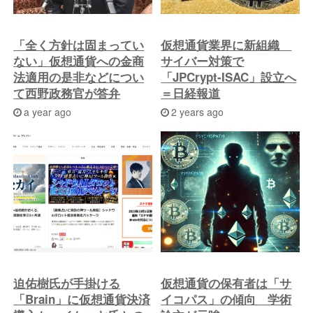
へ
「全く方針は固まってい
仮想通貨業界に新組織
ない」仮想通貨への金商
サイバー対策で
法適用の是非などについ
「JPCrypt-ISAC」設立へ
て西野政務官が答弁
＝日経報道
a year ago
2 years ago
迫佑樹氏が手掛ける
仮想通貨の保有者は「サ
「Brain」に仮想通貨決済
イコパス」の傾向 学術