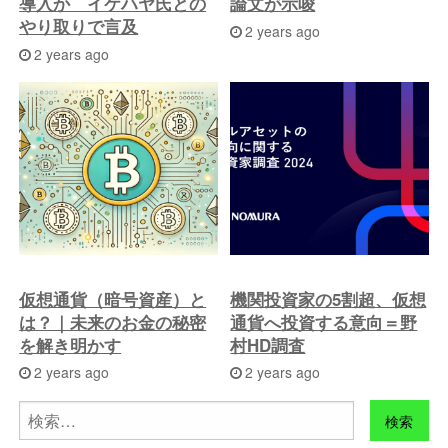
導入か イケハヤ氏との
論文が示唆
やり取りで言及
2 years ago
2 years ago
仮想通貨（暗号資産）と
機関投資家の5割超、仮想
は？｜未来のお金の秘密
通貨へ投資する意向＝野
を解き明かす
村HD調査
2 years ago
2 years ago
検
索: