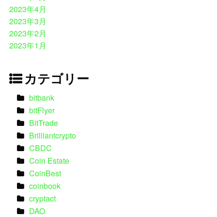
2023年4月
2023年3月
2023年2月
2023年1月
カテゴリー
bitbank
bitFlyer
BitTrade
Brilliantcrypto
CBDC
Coin Estate
CoinBest
coinbook
cryptact
DAO