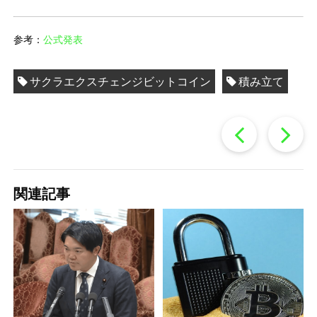
参考：
公式発表
サクラエクスチェンジビットコイン
積み立て
過
去
関連記事
の
投
稿