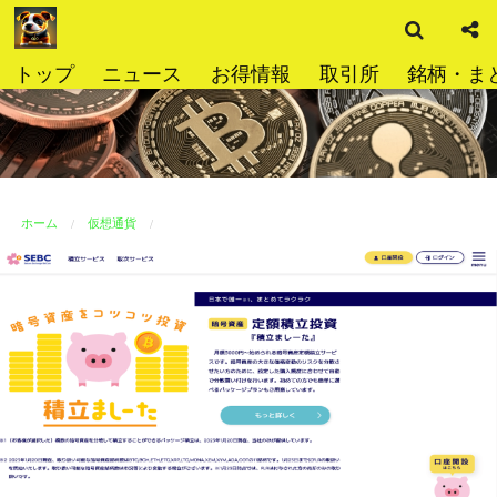
検
コ
索
ン
テ
トップ
ニュース
お得情報
取引所
銘柄・ま
ン
ツ
へ
ス
キ
ッ
ホーム
仮想通貨
プ