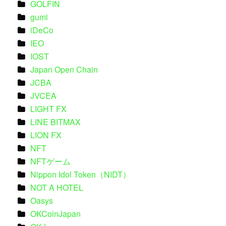
GOLFIN
gumi
iDeCo
IEO
IOST
Japan Open Chain
JCBA
JVCEA
LIGHT FX
LINE BITMAX
LION FX
NFT
NFTゲーム
Nippon Idol Token（NIDT）
NOT A HOTEL
Oasys
OKCoinJapan