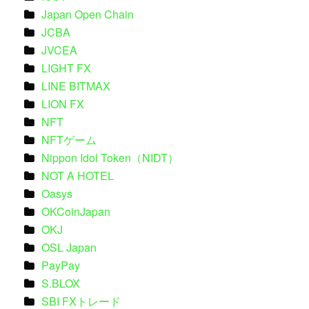
Japan Open Chain
JCBA
JVCEA
LIGHT FX
LINE BITMAX
LION FX
NFT
NFTゲーム
Nippon Idol Token（NIDT）
NOT A HOTEL
Oasys
OKCoinJapan
OKJ
OSL Japan
PayPay
S.BLOX
SBI FXトレード