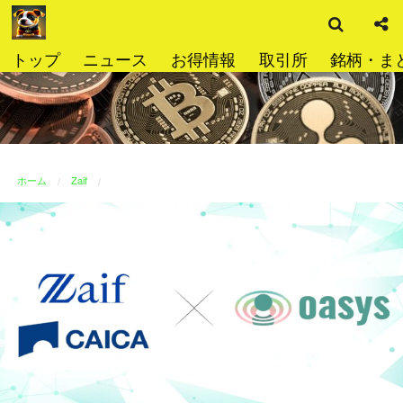
検
コ
索
ン
テ
トップ
ニュース
お得情報
取引所
銘柄・ま
ン
ツ
へ
ス
キ
ッ
ホーム
Zaif
プ