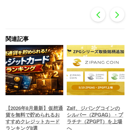
過
去
関連記事
の
投
稿
へ
【2026年8月最新】仮想通
Zaif、ジパングコインの
貨を無料で貯められるお
シルバー（ZPGAG）・プ
すすめクレジットカード
ラチナ（ZPGPT）を上場
ランキング8選
へ