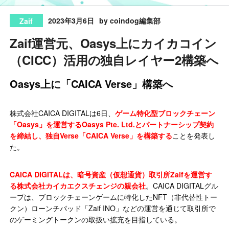
2023年3月6日
by coindog編集部
Zaif
Zaif運営元、Oasys上にカイカコイン
（CICC）活用の独自レイヤー2構築へ
Oasys上に「CAICA Verse」構築へ
株式会社CAICA DIGITALは6日、
ゲーム特化型ブロックチェーン
「Oasys」を運営するOasys Pte. Ltd.とパートナーシップ契約
を締結し、独自Verse「CAICA Verse」を構築する
ことを発表し
た。
CAICA DIGITALは、暗号資産（仮想通貨）取引所Zaifを運営す
る株式会社カイカエクスチェンジの親会社
。CAICA DIGITALグル
ープは、ブロックチェーンゲームに特化したNFT（非代替性トー
クン）ローンチパッド「Zaif INO」などの運営を通じて取引所で
のゲーミングトークンの取扱い拡充を目指している。