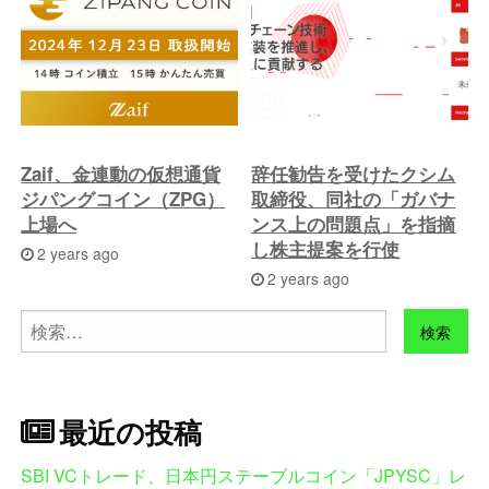
Zaif、金連動の仮想通貨
辞任勧告を受けたクシム
ジパングコイン（ZPG）
取締役、同社の「ガバナ
上場へ
ンス上の問題点」を指摘
し株主提案を行使
2 years ago
2 years ago
検
索:
最近の投稿
SBI VCトレード、日本円ステーブルコイン「JPYSC」レ