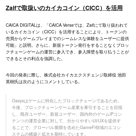
Zaifで取扱いのカイカコイン（CICC）を活用
CAICA DIGITALは、「CAICA Verseでは、Zaifにて取り扱われて
いるカイカコイン（CICC）を活用することにより、トークンの
売買からゲームプレイまでのシームレスな体験をユーザーに提供
可能」と説明。さらに、新規トークン発行をすることなくブロッ
クチェーンゲームの運営に参入でき、参入障壁を取り払うことが
できるとその利点を強調した。
今回の発表に際し、株式会社カイカエクスチェンジ取締役 池田
英樹氏は次のようにコメントしている。
Oasysはゲームに特化したブロックチェーンであるため、
今後、ブロックチェーンゲーム産業を牽引することを目指
し、既存ユーザー、新規ユーザー、国内外のゲームIPコン
テンツの運営企業に対して、分かりやすいUI/UXを提供す
ることで、グローバル展開を含めたGameFi領域のエコシ
ステムの構築と拡大を期待しています。