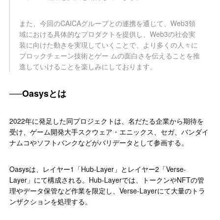
また、今回のCAICAグループとの連携を通じて、Web3領
域における具体的なプロダクトを提供し、Web3の社会実
装に向けた動きを実現していくことで、より多くの人々に
ブロックチェーン技術とゲー ムの面白さを伝えることを推
進していけることを楽しみにしております。
Oasysとは
2022年に発足した同プロジェクトは、名だたる企業から期待を
受け、ゲーム開発大手スクウェア・エニックス、セガ、バンダイ
ナムコやソフトバンクなどがバリデータとして参画する。
Oasysは、レイヤー1「Hub-Layer」とレイヤー2「Verse-
Layer」にて構成される。Hub-Layerでは、トークンやNFTの管
理やデータ保管など作業を限定し、Verse-Layerにて大量のトラ
ンザクションを処理する。