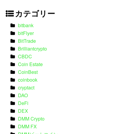
カテゴリー
bitbank
bitFlyer
BitTrade
Brilliantcrypto
CBDC
Coin Estate
CoinBest
coinbook
cryptact
DAO
DeFi
DEX
DMM Crypto
DMM FX