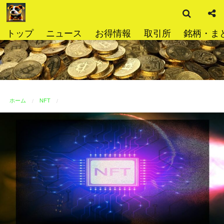
検
コ
索
ン
テ
トップ
ニュース
お得情報
取引所
銘柄・ま
ン
ツ
へ
ス
キ
ッ
ホーム
NFT
プ