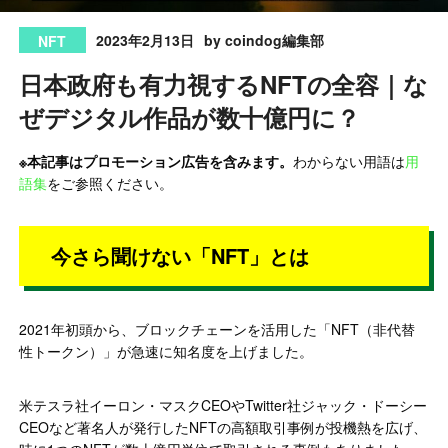
2023年2月13日
by coindog編集部
NFT
日本政府も有力視するNFTの全容｜な
ぜデジタル作品が数十億円に？
※本記事はプロモーション広告を含みます。
わからない用語は
用
語集
をご参照ください。
今さら聞けない「NFT」とは
2021年初頭から、ブロックチェーンを活用した「NFT（非代替
性トークン）」が急速に知名度を上げました。
米テスラ社イーロン・マスクCEOやTwitter社ジャック・ドーシー
CEOなど著名人が発行したNFTの高額取引事例が投機熱を広げ、