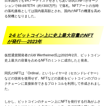
日本国内でもVRアーティストせきぐちあいみ氏のNFTがオーク
ションで69.697ETH（約1300万円）で落札。NFTアートの当時
の落札価格としては国内最高額とされ、国内のNFTの機運を高め
る契機となりました。
2-6 ビットコイン上に史上最大容量のNFT
が発行──2023年
仮想通貨開発者のUdi Wertheimer氏は2023年2月、ビットコイン
史上最大の容量を占めるNFTのミントに成功したと発表。
同氏のNFTは「Ordinal」というレイヤー2（セカンドレイヤー）
などの技術を使用せず、NFTなどの資産をビットコインのブロッ
クチェーンに直接保存できるプロトコルを利用して作成されまし
た。
しかし、ビットコインのチェーン上にNFTを発行する行為がふさ