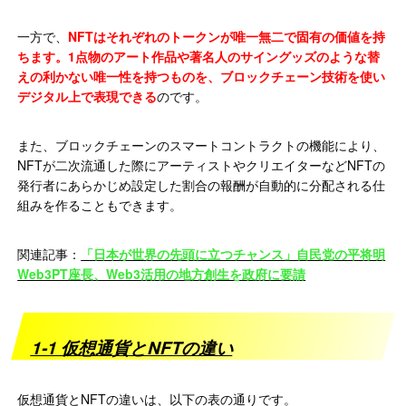
一方で、
NFTはそれぞれのトークンが唯一無二で固有の価値を持
ちます。1点物のアート作品や著名人のサイングッズのような替
えの利かない唯一性を持つものを、ブロックチェーン技術を使い
デジタル上で表現できる
のです。
また、ブロックチェーンのスマートコントラクトの機能により、
NFTが二次流通した際にアーティストやクリエイターなどNFTの
発行者にあらかじめ設定した割合の報酬が自動的に分配される仕
組みを作ることもできます。
関連記事：
「日本が世界の先頭に立つチャンス」自民党の平将明
Web3PT座長、Web3活用の地方創生を政府に要請
1-1 仮想通貨とNFTの違い
仮想通貨とNFTの違いは、以下の表の通りです。